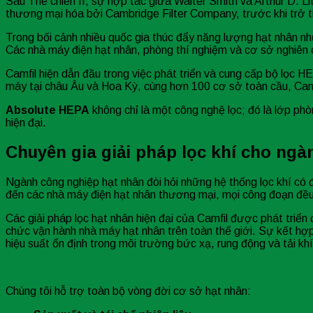
Sau Thế chiến II, sự hợp tác giữa Walter Smith và Arthur D.
thương mại hóa bởi Cambridge Filter Company, trước khi trở t
Trong bối cảnh nhiều quốc gia thúc đẩy năng lượng hạt nhân nh
Các nhà máy điện hạt nhân, phòng thí nghiệm và cơ sở nghiên c
Camfil hiện dẫn đầu trong việc phát triển và cung cấp bộ lọc 
máy tại châu Âu và Hoa Kỳ, cùng hơn 100 cơ sở toàn cầu, Camf
Absolute HEPA
không chỉ là một công nghệ lọc; đó là lớp ph
hiện đại.
Chuyên gia giải pháp lọc khí cho ng
Ngành công nghiệp hạt nhân đòi hỏi những hệ thống lọc khí có đ
đến các nhà máy điện hạt nhân thương mại, mọi công đoạn đều 
Các giải pháp lọc hạt nhân hiện đại của Camfil được phát triể
chức vận hành nhà máy hạt nhân trên toàn thế giới. Sự kết hợp
hiệu suất ổn định trong môi trường bức xạ, rung động và tải kh
Chúng tôi hỗ trợ toàn bộ vòng đời cơ sở hạt nhân: