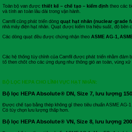
Toàn bộ van được
thiết kế – chế tạo – kiểm định
theo các t
và tính an toàn lâu dài trong vận hành.
Camfil cũng phát triển dòng
quạt hạt nhân (nuclear-grade f
nhà máy điện hạt nhân. Quạt được kiểm tra hiệu suất, độ bền c
Các dòng quạt đều được chứng nhận theo
ASME AG-1, ASME
Các hệ thống tùy chỉnh của Camfil được phát triển nhằm đảm bả
tố then chốt cho các ứng dụng như thông gió an toàn, vùng xử l
BỘ LỌC HEPA CHO LĨNH VỰC HẠT NHÂN:
Bộ lọc HEPA Absolute® DN, Size 7, lưu lượng 15
Được chế tạo bằng thép không gỉ theo tiêu chuẩn ASME AG-1
Có tùy chọn lưu lượng thấp hơn.
Bộ lọc HEPA Absolute® VN, Size 8, lưu lượng 20