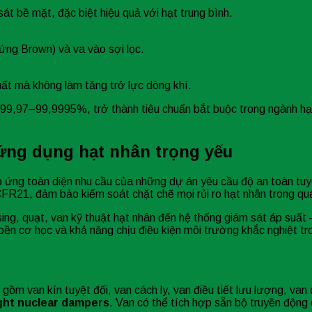
 sát bề mặt, đặc biệt hiệu quả với hạt trung bình.
ứng Brown) và va vào sợi lọc.
suất mà không làm tăng trở lực dòng khí.
 99,97–99,9995%, trở thành tiêu chuẩn bắt buộc trong ngành hạ
 ứng dụng hạt nhân trọng yếu
đáp ứng toàn diện nhu cầu của những dự án yêu cầu độ an toàn tuy
 đảm bảo kiểm soát chặt chẽ mọi rủi ro hạt nhân trong quá t
using, quạt, van kỹ thuật hạt nhân đến hệ thống giám sát áp suấ
bền cơ học và khả năng chịu điều kiện môi trường khắc nghiệt tr
gồm van kín tuyệt đối, van cách ly, van điều tiết lưu lượng, van
ght nuclear dampers
. Van có thể tích hợp sẵn bộ truyền động