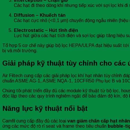
Interception – Chặn giữ
Các hạt đi theo dòng khí nhưng tiếp xúc với sợi lọc khi đi
Diffusion – Khuếch tán
Các hạt cực nhỏ (<0,1 μm) chuyển động ngẫu nhiên (hiệu 
Electrostatic – Hút tĩnh điện
Lực hút giữa các hạt tích điện và sợi lọc giúp tăng hiệu 
Tổ hợp 5 cơ chế này giúp bộ lọc HEPA/ULPA đạt hiệu suất tới
bị và môi trường.
Giải pháp kỹ thuật tùy chỉnh cho các
Air Filtech cung cấp các giải pháp lọc khí hạt nhân tùy chỉnh 
chuẩn ASME AG-1, ASME NQA-1, 10CFR50 Phụ lục B và 10CFR21,
Chúng tôi phát triển đầy đủ các module kỹ thuật từ bộ lọc, ho
độc lập theo các quy trình nghiêm ngặt để bảo đảm độ kín, độ 
Năng lực kỹ thuật nổi bật
Camfil cung cấp đầy đủ các loại
van giảm chấn cấp hạt nhân
ứng các mức độ rò rỉ seat và frame theo tiêu chuẩn
bubble-ti