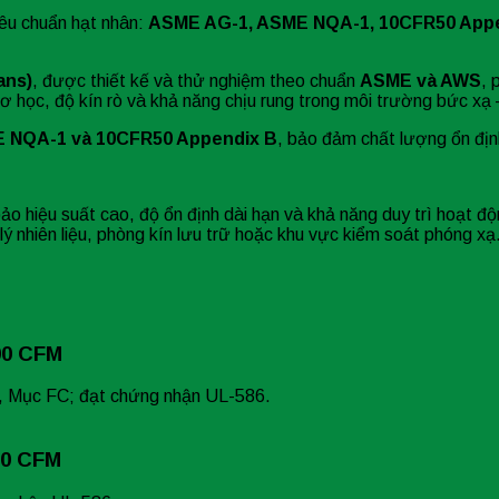
iêu chuẩn hạt nhân:
ASME AG-1, ASME NQA-1, 10CFR50 Appe
ans)
, được thiết kế và thử nghiệm theo chuẩn
ASME và AWS
, 
ơ học, độ kín rò và khả năng chịu rung trong môi trường bức xạ 
 NQA-1 và 10CFR50 Appendix B
, bảo đảm chất lượng ổn địn
o hiệu suất cao, độ ổn định dài hạn và khả năng duy trì hoạt độ
ý nhiên liệu, phòng kín lưu trữ hoặc khu vực kiểm soát phóng xạ
00 CFM
, Mục FC; đạt chứng nhận UL-586.
00 CFM