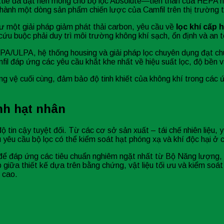
 Little đã đặt nền móng cho bộ lọc Absolute—tiền thân của HEP
hành một dòng sản phẩm chiến lược của Camfil trên thị trường 
ư một giải pháp giảm phát thải carbon, yêu cầu về
lọc khí cấp 
ứu buộc phải duy trì môi trường không khí sạch, ổn định và an t
HEPA/ULPA, hệ thống housing và giải pháp lọc chuyên dụng đạt c
il đáp ứng các yêu cầu khắt khe nhất về hiệu suất lọc, độ bền v
òng vệ cuối cùng, đảm bảo độ tinh khiết của không khí trong cá
ành hạt nhân
ộ tin cậy tuyệt đối. Từ các cơ sở sản xuất – tái chế nhiên liệu,
yêu cầu bộ lọc có thể kiểm soát hạt phóng xạ và khí độc hại ở 
n để đáp ứng các tiêu chuẩn nghiêm ngặt nhất từ Bộ Năng lượng,
 giữa thiết kế dựa trên bằng chứng, vật liệu tối ưu và kiểm soát
í cao.