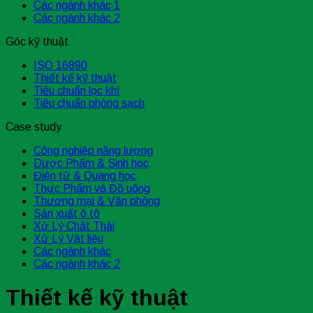
Các ngành khác 1
Các ngành khác 2
Góc kỹ thuật
ISO 16890
Thiết kế kỹ thuật
Tiêu chuẩn lọc khí
Tiêu chuẩn phòng sạch
Case study
Công nghiệp năng lượng
Dược Phẩm & Sinh học
Điện tử & Quang học
Thực Phẩm và Đồ uống
Thương mại & Văn phòng
Sản xuất ô tô
Xử Lý Chất Thải
Xử Lý Vật liệu
Các ngành khác
Các ngành khác 2
Thiết kế kỹ thuật