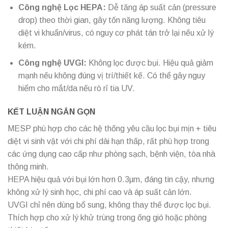
Công nghệ Lọc HEPA:
Dễ tăng áp suất cản (pressure
drop) theo thời gian, gây tốn năng lượng. Không tiêu
diệt vi khuẩn/virus, có nguy cơ phát tán trở lại nếu xử lý
kém.
Công nghệ UVGI:
Không lọc được bụi. Hiệu quả giảm
mạnh nếu không đúng vị trí/thiết kế. Có thể gây nguy
hiểm cho mắt/da nếu rò rỉ tia UV.
KẾT LUẬN NGẮN GỌN
MESP phù hợp cho các hệ thống yêu cầu lọc bụi mịn + tiêu
diệt vi sinh vật với chi phí dài hạn thấp, rất phù hợp trong
các ứng dụng cao cấp như phòng sạch, bệnh viện, tòa nhà
thông minh.
HEPA hiệu quả với bụi lớn hơn 0.3µm, đáng tin cậy, nhưng
không xử lý sinh học, chi phí cao và áp suất cản lớn.
UVGI chỉ nên dùng bổ sung, không thay thế được lọc bụi.
Thích hợp cho xử lý khử trùng trong ống gió hoặc phòng