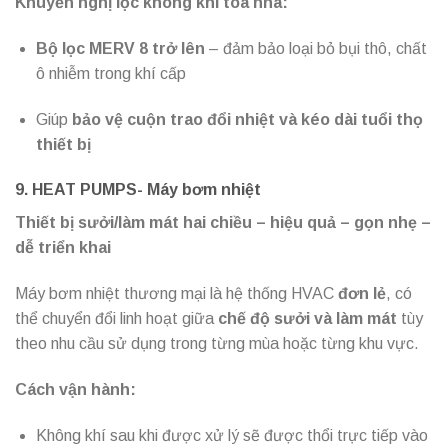
Khuyến nghị lọc không khí tòa nhà:
Bộ lọc MERV 8 trở lên
– đảm bảo loại bỏ bụi thô, chất
ô nhiễm trong khí cấp
Giúp
bảo vệ cuộn trao đổi nhiệt và kéo dài tuổi thọ
thiết bị
9.
HEAT PUMPS- Máy bơm nhiệt
Thiết bị sưởi/làm mát hai chiều – hiệu quả – gọn nhẹ –
dễ triển khai
Máy bơm nhiệt thương mại là hệ thống HVAC
đơn lẻ
, có
thể chuyển đổi linh hoạt giữa
chế độ sưởi và làm mát
tùy
theo nhu cầu sử dụng trong từng mùa hoặc từng khu vực.
Cách vận hành:
Không khí sau khi được xử lý sẽ được thổi trực tiếp vào