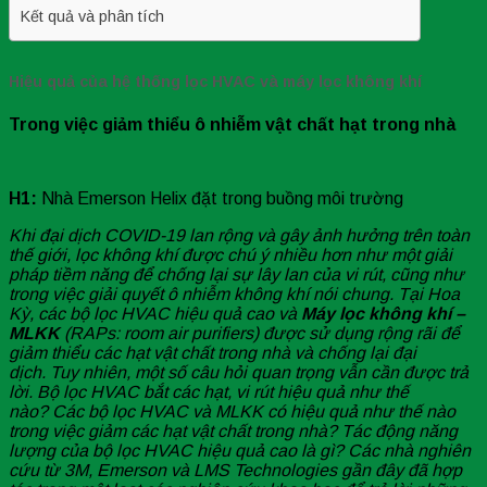
Kết quả và phân tích
Hiệu quả của hệ thống lọc HVAC và máy lọc không khí
Trong việc giảm thiểu ô nhiễm vật chất hạt trong nhà
H1:
Nhà Emerson Helix đặt trong buồng môi trường
Khi đại dịch COVID-19 lan rộng và gây ảnh hưởng trên toàn
thế giới, lọc không khí được chú ý nhiều hơn như một giải
pháp tiềm năng để chống lại sự lây lan của vi rút, cũng như
trong việc giải quyết ô nhiễm không khí nói chung. Tại Hoa
Kỳ, các bộ lọc HVAC hiệu quả cao và
Máy lọc không khí –
MLKK
(RAPs: room air purifiers) được sử dụng rộng rãi để
giảm thiểu các hạt vật chất trong nhà và chống lại đại
dịch. Tuy nhiên, một số câu hỏi quan trọng vẫn cần được trả
lời. Bộ lọc HVAC bắt các hạt, vi rút hiệu quả như thế
nào? Các bộ lọc HVAC và MLKK có hiệu quả như thế nào
trong việc giảm các hạt vật chất trong nhà? Tác động năng
lượng của bộ lọc HVAC hiệu quả cao là gì? Các nhà nghiên
cứu từ 3M, Emerson và LMS Technologies gần đây đã hợp