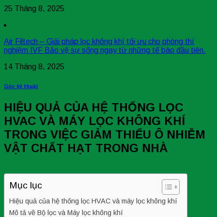
25 Tháng 8, 2025
Air Filtech – Giải pháp lọc không khí tối ưu cho phòng thí
nghiệm IVF Bảo vệ sự sống ngay từ những tế bào đầu tiên.
14 Tháng 8, 2025
Góc kỹ thuật
HIỆU QUẢ CỦA HỆ THỐNG LỌC
HVAC VÀ MÁY LỌC KHÔNG KHÍ
TRONG VIỆC GIẢM THIỂU Ô NHIỄM
VẬT CHẤT HẠT TRONG NHÀ
Mục lục
Hiệu quả của hệ thống lọc HVAC và máy lọc không khí
Mô tả về Bộ lọc và Máy lọc không khí