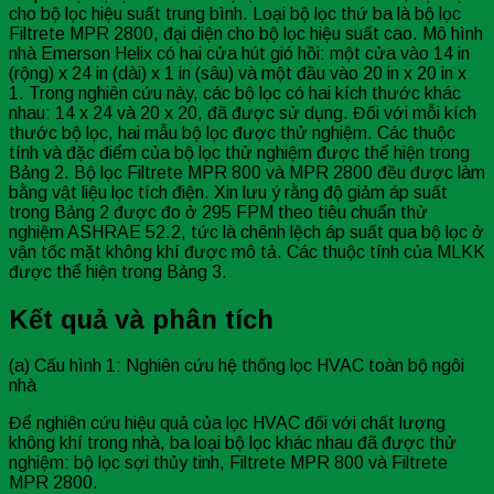
cho bộ lọc hiệu suất trung bình. Loại bộ lọc thứ ba là bộ lọc
Filtrete MPR 2800, đại diện cho bộ lọc hiệu suất cao. Mô hình
nhà Emerson Helix có hai cửa hút gió hồi: một cửa vào 14 in
(rộng) x 24 in (dài) x 1 in (sâu) và một đầu vào 20 in x 20 in x
1. Trong nghiên cứu này, các bộ lọc có hai kích thước khác
nhau: 14 x 24 và 20 x 20, đã được sử dụng. Đối với mỗi kích
thước bộ lọc, hai mẫu bộ lọc được thử nghiệm. Các thuộc
tính và đặc điểm của bộ lọc thử nghiệm được thể hiện trong
Bảng 2. Bộ lọc Filtrete MPR 800 và MPR 2800 đều được làm
bằng vật liệu lọc tích điện. Xin lưu ý rằng độ giảm áp suất
trong Bảng 2 được đo ở 295 FPM theo tiêu chuẩn thử
nghiệm ASHRAE 52.2, tức là chênh lệch áp suất qua bộ lọc ở
vận tốc mặt không khí được mô tả. Các thuộc tính của MLKK
được thể hiện trong Bảng 3.
Kết quả và phân tích
(a) Cấu hình 1: Nghiên cứu hệ thống lọc HVAC toàn bộ ngôi
nhà
Để nghiên cứu hiệu quả của lọc HVAC đối với chất lượng
không khí trong nhà, ba loại bộ lọc khác nhau đã được thử
nghiệm: bộ lọc sợi thủy tinh, Filtrete MPR 800 và Filtrete
MPR 2800.