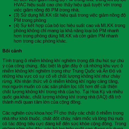
HVAC hiệu suất cao cho thấy hiệu quả tuyệt vời trong
việc giảm nồng độ PM trong nhà;
(3) Sử dụng MLKK rất hiệu quả trong việc giảm nồng độ
PM trong phòng
(4) Sự kết hợp của bộ lọc hiệu suất cao và MLKK trong
phòng không chỉ mang lại khả năng loại bỏ PM nhanh
hơn trong phòng dùng MLKK và còn giảm PM nhanh
hơn trong các phòng khác.
Bối cảnh
Tình trạng ô nhiễm không khí nghiêm trọng đã thu hút sự chú
ý của công chúng, đặc biệt là gần đây ở cả những khu vực ô
nhiễm không khí nghiêm trọng như Trung Quốc và Ấn Độ và
những khu vực có sự cố về chất lượng không khí như cháy
rừng. Khi nhận thức về ô nhiễm không khí ngày càng tăng,
mọi người muốn có các sản phẩm lọc tốt hơn để cải thiện
chất lượng không khí trong nhà của họ. Tại Hoa Kỳ và nhiều
quốc gia khác, chất lượng không khí trong nhà (IAQ) đã trở
thành mối quan tâm lớn của cộng đồng.
[1]
Các nghiên cứu khoa học
cho thấy các chất ô nhiễm trong
nhà như khói thuốc, chất đốt cháy, nấm mốc và lông thú nuôi
có tác động tiêu cực đáng kể đến sức khỏe cộng đồng. Trong
những năm gần đây, các bộ lọc hiệu suất cao được sử dụng