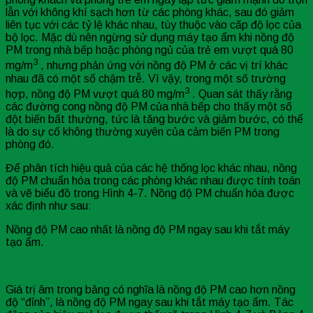
lẫn với không khí sạch hơn từ các phòng khác, sau đó giảm
liên tục với các tỷ lệ khác nhau, tùy thuộc vào cấp độ lọc của
bộ lọc. Mặc dù nên ngừng sử dụng máy tạo ẩm khi nồng độ
PM trong nhà bếp hoặc phòng ngủ của trẻ em vượt quá 80
3
mg/m
, nhưng phản ứng với nồng độ PM ở các vị trí khác
nhau đã có một số chậm trễ. Vì vậy, trong một số trường
3
hợp, nồng độ PM vượt quá 80 mg/m
. Quan sát thấy rằng
các đường cong nồng độ PM của nhà bếp cho thấy một số
đột biến bất thường, tức là tăng bước và giảm bước, có thể
là do sự cố không thường xuyên của cảm biến PM trong
phòng đó.
Để phân tích hiệu quả của các hệ thống lọc khác nhau, nồng
độ PM chuẩn hóa trong các phòng khác nhau được tính toán
và vẽ biểu đồ trong Hình 4-7. Nồng độ PM chuẩn hóa được
xác định như sau:
Nồng độ PM cao nhất là nồng độ PM ngay sau khi tắt máy
tạo ẩm.
Giá trị âm trong bảng có nghĩa là nồng độ PM cao hơn nồng
độ “đỉnh”, là nồng độ PM ngay sau khi tắt máy tạo ẩm. Tác