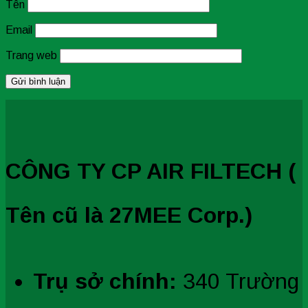
Tên
Email
Trang web
CÔNG TY CP AIR FILTECH (
Tên cũ là 27MEE Corp.)
Trụ sở chính:
340 Trường