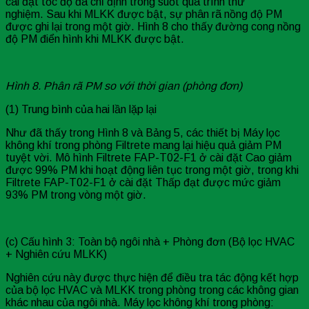
cài đặt tốc độ đã chỉ định trong suốt quá trình thử
nghiệm. Sau khi MLKK được bật, sự phân rã nồng độ PM
được ghi lại trong một giờ. Hình 8 cho thấy đường cong nồng
độ PM điển hình khi MLKK được bật.
Hình 8. Phân rã PM so với thời gian (phòng đơn)
(1) Trung bình của hai lần lặp lại
Như đã thấy trong Hình 8 và Bảng 5, các thiết bị Máy lọc
không khí trong phòng Filtrete mang lại hiệu quả giảm PM
tuyệt vời. Mô hình Filtrete FAP-T02-F1 ở cài đặt Cao giảm
được 99% PM khi hoạt động liên tục trong một giờ, trong khi
Filtrete FAP-T02-F1 ở cài đặt Thấp đạt được mức giảm
93% PM trong vòng một giờ.
(c) Cấu hình 3: Toàn bộ ngôi nhà + Phòng đơn (Bộ lọc HVAC
+ Nghiên cứu MLKK)
Nghiên cứu này được thực hiện để điều tra tác động kết hợp
của bộ lọc HVAC và MLKK trong phòng trong các không gian
khác nhau của ngôi nhà. Máy lọc không khí trong phòng: