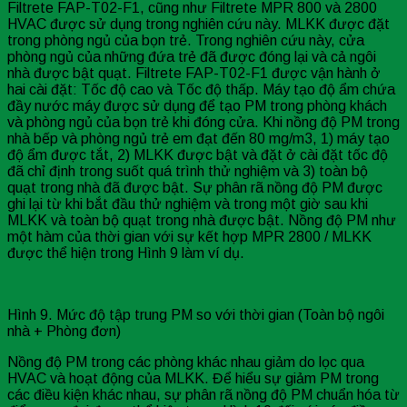
Filtrete FAP-T02-F1, cũng như Filtrete MPR 800 và 2800
HVAC được sử dụng trong nghiên cứu này. MLKK được đặt
trong phòng ngủ của bọn trẻ. Trong nghiên cứu này, cửa
phòng ngủ của những đứa trẻ đã được đóng lại và cả ngôi
nhà được bật quạt. Filtrete FAP-T02-F1 được vận hành ở
hai cài đặt: Tốc độ cao và Tốc độ thấp. Máy tạo độ ẩm chứa
đầy nước máy được sử dụng để tạo PM trong phòng khách
và phòng ngủ của bọn trẻ khi đóng cửa. Khi nồng độ PM trong
nhà bếp và phòng ngủ trẻ em đạt đến 80 mg/m3, 1) máy tạo
độ ẩm được tắt, 2) MLKK được bật và đặt ở cài đặt tốc độ
đã chỉ định trong suốt quá trình thử nghiệm và 3) toàn bộ
quạt trong nhà đã được bật. Sự phân rã nồng độ PM được
ghi lại từ khi bắt đầu thử nghiệm và trong một giờ sau khi
MLKK và toàn bộ quạt trong nhà được bật. Nồng độ PM như
một hàm của thời gian với sự kết hợp MPR 2800 / MLKK
được thể hiện trong Hình 9 làm ví dụ.
Hình 9. Mức độ tập trung PM so với thời gian (Toàn bộ ngôi
nhà + Phòng đơn)
Nồng độ PM trong các phòng khác nhau giảm do lọc qua
HVAC và hoạt động của MLKK. Để hiểu sự giảm PM trong
các điều kiện khác nhau, sự phân rã nồng độ PM chuẩn hóa từ