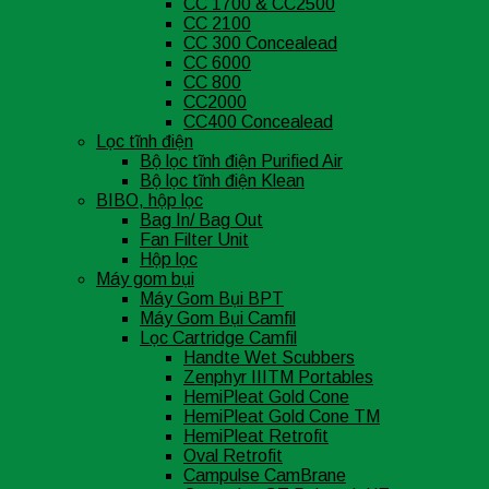
CC 1700 & CC2500
CC 2100
CC 300 Concealead
CC 6000
CC 800
CC2000
CC400 Concealead
Lọc tĩnh điện
Bộ lọc tĩnh điện Purified Air
Bộ lọc tĩnh điện Klean
BIBO, hộp lọc
Bag In/ Bag Out
Fan Filter Unit
Hộp lọc
Máy gom bụi
Máy Gom Bụi BPT
Máy Gom Bụi Camfil
Lọc Cartridge Camfil
Handte Wet Scubbers
Zenphyr IIITM Portables
HemiPleat Gold Cone
HemiPleat Gold Cone TM
HemiPleat Retrofit
Oval Retrofit
Campulse CamBrane