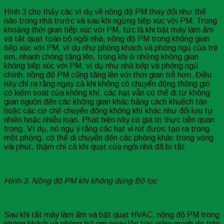
Hình 3 cho thấy các ví dụ về nồng độ PM thay đổi như thế
nào trong nhà trước và sau khi ngừng tiếp xúc với PM. Trong
khoảng thời gian tiếp xúc với PM, tức là khi bật máy làm ẩm
và tắt quạt toàn bộ ngôi nhà, nồng độ PM trong không gian
tiếp xúc với PM, ví dụ như phòng khách và phòng ngủ của trẻ
em, nhanh chóng tăng lên, trong khi ở những không gian
không tiếp xúc với PM, ví dụ như nhà bếp và phòng ngủ
chính, nồng độ PM cũng tăng lên với thời gian trễ hơn. Điều
này chỉ ra rằng ngay cả khi không có chuyển động thông gió
có kiểm soát của không khí, các hạt vẫn có thể đi từ không
gian nguồn đến các không gian khác bằng cách khuếch tán
hoặc các cơ chế chuyển động không khí khác như đối lưu tự
nhiên hoặc nhiễu loạn. Phát hiện này có giá trị thực tiễn quan
trọng. Ví dụ, nó ngụ ý rằng các hạt vi rút được tạo ra trong
một phòng, có thể di chuyển đến các phòng khác trong vòng
vài phút, thậm chí cả khi quạt của ngôi nhà đã bị tắt.
Hình 3. Nồng độ PM khi không dùng Bộ lọc
Sau khi tắt máy làm ẩm và bật quạt HVAC, nồng độ PM trong
phòng khách và phòng trẻ em ngay lập tức giảm mạnh do trộn