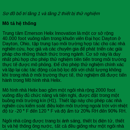
Sơ đồ bố trí tầng 1 và tầng 2 thiết bị thử nghiệm
Mô t
ả
h
ệ
th
ố
ng
Trung tâm Emerson Helix Innovation là một cơ sở rộng
40.000 foot vuông nằm trong khuôn viên Đại học Dayton ở
Dayton, Ohio, tập trung tạo môi trường hợp tác cho các nhà
nghiên cứu, học giả và các chuyên gia để phát triển các giải
pháp cho những thách thức trong ngành. Cơ sở này là duy
nhất phù hợp cho phép thử nghiệm tiên tiến trong môi trường
thực tế được mô phỏng. Để cho phép thử nghiệm chính xác
và lặp lại các tác động của bộ lọc đối với chất lượng không
khí trong nhà ở môi trường thực tế, thử nghiệm đã được tiến
hành trong Mô hình nhà Helix.
Mô hình nhà Helix bao gồm một ngôi nhà rộng 2000 foot
vuông đầy đủ chức năng và tiện nghi, được đặt trong một
buồng môi trường kín (H1). Thiết lập này cho phép các nhà
nghiên cứu kiểm soát điều kiện môi trường ngoài trời với nhiệt
độ từ -20 ° F đến 120 ° F và độ ẩm từ 20% RH đến 90% RH.
Ngôi nhà cũng được trang bị ánh sáng, thiết bị điện tử, thiết
bị và hệ thống ống nước, tất cả đều giống như một ngôi nhà