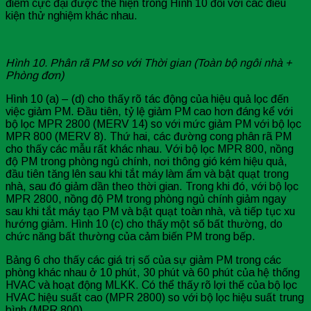
điểm cực đại được thể hiện trong Hình 10 đối với các điều
kiện thử nghiệm khác nhau.
Hình 10. Phân rã PM so với Thời gian (Toàn bộ ngôi nhà +
Phòng đơn)
Hình 10 (a) – (d) cho thấy rõ tác động của hiệu quả lọc đến
việc giảm PM. Đầu tiên, tỷ lệ giảm PM cao hơn đáng kể với
bộ lọc MPR 2800 (MERV 14) so ​​với mức giảm PM với bộ lọc
MPR 800 (MERV 8). Thứ hai, các đường cong phân rã PM
cho thấy các mẫu rất khác nhau. Với bộ lọc MPR 800, nồng
độ PM trong phòng ngủ chính, nơi thông gió kém hiệu quả,
đầu tiên tăng lên sau khi tắt máy làm ẩm và bật quạt trong
nhà, sau đó giảm dần theo thời gian. Trong khi đó, với bộ lọc
MPR 2800, nồng độ PM trong phòng ngủ chính giảm ngay
sau khi tắt máy tạo PM và bật quạt toàn nhà, và tiếp tục xu
hướng giảm. Hình 10 (c) cho thấy một số bất thường, do
chức năng bất thường của cảm biến PM trong bếp.
Bảng 6 cho thấy các giá trị số của sự giảm PM trong các
phòng khác nhau ở 10 phút, 30 phút và 60 phút của hệ thống
HVAC và hoạt động MLKK. Có thể thấy rõ lợi thế của bộ lọc
HVAC hiệu suất cao (MPR 2800) so với bộ lọc hiệu suất trung
bình (MPR 800).