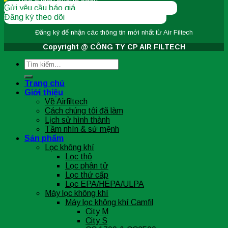
Gửi yêu cầu báo giá
Đăng ký theo dõi
Đăng ký để nhận các thông tin
mới nhất từ Air Filtech
Copyright @ CÔNG TY CP AIR FILTECH
Tìm
kiếm:
Trang chủ
Giới thiệu
Về Airfiltech
Cách chúng tôi đã làm
Lịch sử hình thành
Tầm nhìn & sứ mệnh
Sản phẩm
Lọc không khí
Lọc thô
Lọc phân tử
Lọc thứ cấp
Lọc EPA/HEPA/ULPA
Máy lọc không khí
Máy lọc không khí Camfil
City M
City S