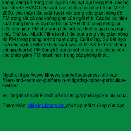
không đáng kể trong việc loại bỏ các hạt bụi trong nhà, các bộ
lọc Filtrete HVAC hiệu suất cao, chẳng hạn như bộ lọc MPR
2800, cho thấy hiệu suất tuyệt vời trong việc giảm nồng độ
PM trong tất cả các không gian của ngôi nhà. Các bộ lọc hiệu
suất trung bình, ví dụ như bộ lọc MPR 800, cũng mang lại
hiệu quả giảm PM khá trong hầu hết các không gian của ngôi
nhà. Thứ ba, MLKK Filtrete rất hiệu quả trong việc giảm nồng
độ PM trong phòng nơi nó hoạt động. Cuối cùng, Sự kết hợp
của các bộ lọc Filtrete hiệu suất cao và MLKK Filtrete không
chỉ giúp loại bỏ PM đáng kể trong một phòng, mà chúng còn
cho phép giảm PM nhanh hơn trong các phòng khác.
Nguồn: https://www.filtnews.com/effectiveness-of-hvac-
filters-and-room-air-purifiers-in-mitigating-indoor-particulate-
matter/
Vui lòng liên hệ Air Filtech để có các giải pháp lọc khí hiệu quả.
Tham khảo:
Máy lọc không khí
phù hợp môi trường của bạn