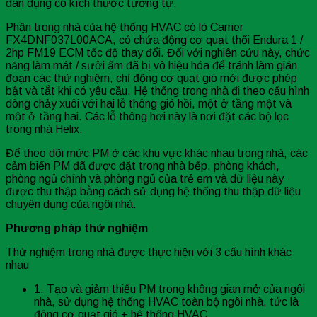
dân dụng có kích thước tương tự.
Phần trong nhà của hệ thống HVAC có lò Carrier
FX4DNF037L00ACA, có chứa động cơ quạt thổi Endura 1 /
2hp FM19 ECM tốc độ thay đổi. Đối với nghiên cứu này, chức
năng làm mát / sưởi ấm đã bị vô hiệu hóa để tránh làm gián
đoạn các thử nghiệm, chỉ động cơ quạt gió mới được phép
bật và tắt khi có yêu cầu. Hệ thống trong nhà đi theo cấu hình
dòng chảy xuôi với hai lỗ thông gió hồi, một ở tầng một và
một ở tầng hai. Các lỗ thông hơi này là nơi đặt các bộ lọc
trong nhà Helix.
Để theo dõi mức PM ở các khu vực khác nhau trong nhà, các
cảm biến PM đã được đặt trong nhà bếp, phòng khách,
phòng ngủ chính và phòng ngủ của trẻ em và dữ liệu này
được thu thập bằng cách sử dụng hệ thống thu thập dữ liệu
chuyên dụng của ngôi nhà.
Ph
ươ
ng ph
á
p th
ử
nghi
ệ
m
Thử nghiệm trong nhà được thực hiện với 3 cấu hình khác
nhau
1. Tạo và giảm thiểu PM trong không gian mở của ngôi
nhà, sử dụng hệ thống HVAC toàn bộ ngôi nhà, tức là
động cơ quạt gió + hệ thống HVAC