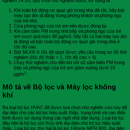
nghiệm 14-25, quy trình thử nghiệm được sử dụng là:
Khi toàn bộ động cơ quạt gió trong nhà đã tắt, hãy bật
máy tạo ẩm di động trong phòng khách và phòng ngủ
của trẻ nhỏ.
Cửa phòng ngủ của trẻ em nên được đóng lại.
Khi cảm biến PM trong nhà bếp và phòng ngủ của trẻ
em vượt quá mức 80 µg/m3, hãy tắt cả hai máy tạo ẩm
di động và bật toàn bộ động cơ quạt gió trong nhà ở
tốc độ cao.
Bật MLKK ở tốc độ quạt được yêu cầu trong sơ đồ thử
nghiệm (tốc độ thấp = 1, tốc độ cao = 4)
Chạy thử nghiệm cho đến khi chỉ số cảm biến PM trong
bếp và phòng ngủ của trẻ em giảm xuống dưới 10
3
µg/m
.
Mô tả về Bộ lọc và Máy lọc không
khí
Ba loại bộ lọc HVAC đã được lựa chọn cho nghiên cứu này để
đại diện cho các bộ lọc hiệu suất thấp, trung bình và cao điển
hình được sử dụng trong các ngôi nhà dân dụng. Loại bộ lọc
đầu tiên là bộ lọc sợi thủy tinh đại diện cho bộ lọc hiệu suất
thấp. Loại bộ lọc thứ hai là bộ lọc Filtrete MPR 800, đại diện