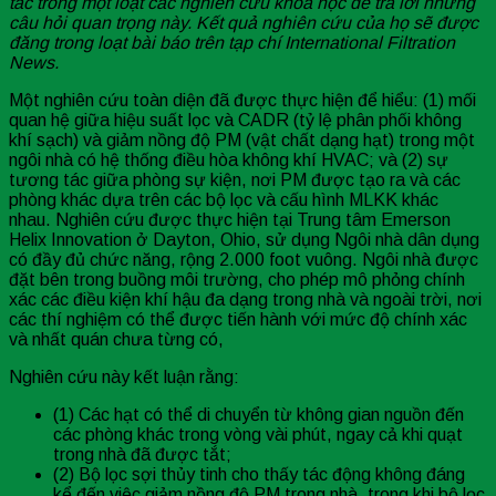
tác trong một loạt các nghiên cứu khoa học để trả lời những
câu hỏi quan trọng này. Kết quả nghiên cứu của họ sẽ được
đăng trong loạt bài báo trên tạp chí International Filtration
News.
Một nghiên cứu toàn diện đã được thực hiện để hiểu: (1) mối
quan hệ giữa hiệu suất lọc và CADR (tỷ lệ phân phối không
khí sạch) và giảm nồng độ PM (vật chất dạng hạt) trong một
ngôi nhà có hệ thống điều hòa không khí HVAC; và (2) sự
tương tác giữa phòng sự kiện, nơi PM được tạo ra và các
phòng khác dựa trên các bộ lọc và cấu hình MLKK khác
nhau. Nghiên cứu được thực hiện tại Trung tâm Emerson
Helix Innovation ở Dayton, Ohio, sử dụng Ngôi nhà dân dụng
có đầy đủ chức năng, rộng 2.000 foot vuông. Ngôi nhà được
đặt bên trong buồng môi trường, cho phép mô phỏng chính
xác các điều kiện khí hậu đa dạng trong nhà và ngoài trời, nơi
các thí nghiệm có thể được tiến hành với mức độ chính xác
và nhất quán chưa từng có,
Nghiên cứu này kết luận rằng:
(1) Các hạt có thể di chuyển từ không gian nguồn đến
các phòng khác trong vòng vài phút, ngay cả khi quạt
trong nhà đã được tắt;
(2) Bộ lọc sợi thủy tinh cho thấy tác động không đáng
kể đến việc giảm nồng độ PM trong nhà, trong khi bộ lọc