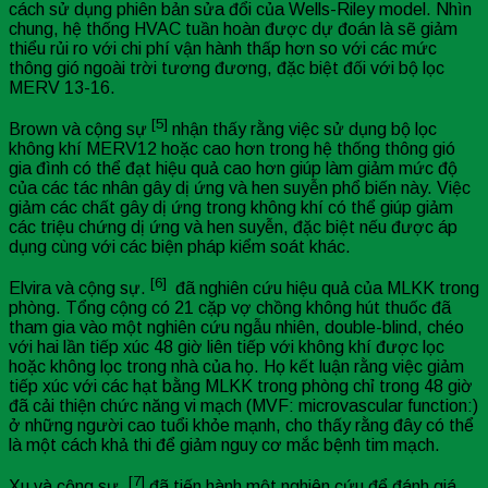
cách sử dụng phiên bản sửa đổi của Wells-Riley model. Nhìn
chung, hệ thống HVAC tuần hoàn được dự đoán là sẽ giảm
thiểu rủi ro với chi phí vận hành thấp hơn so với các mức
thông gió ngoài trời tương đương, đặc biệt đối với bộ lọc
MERV 13-16.
[5]
Brown và cộng sự
nhận thấy rằng việc sử dụng bộ lọc
không khí MERV12 hoặc cao hơn trong hệ thống thông gió
gia đình có thể đạt hiệu quả cao hơn giúp làm giảm mức độ
của các tác nhân gây dị ứng và hen suyễn phổ biến này. Việc
giảm các chất gây dị ứng trong không khí có thể giúp giảm
các triệu chứng dị ứng và hen suyễn, đặc biệt nếu được áp
dụng cùng với các biện pháp kiểm soát khác.
[6]
Elvira và cộng sự.
đã nghiên cứu hiệu quả của MLKK trong
phòng. Tổng cộng có 21 cặp vợ chồng không hút thuốc đã
tham gia vào một nghiên cứu ngẫu nhiên, double-blind, chéo
với hai lần tiếp xúc 48 giờ liên tiếp với không khí được lọc
hoặc không lọc trong nhà của họ. Họ kết luận rằng việc giảm
tiếp xúc với các hạt bằng MLKK trong phòng chỉ trong 48 giờ
đã cải thiện chức năng vi mạch (MVF: microvascular function:)
ở những người cao tuổi khỏe mạnh, cho thấy rằng đây có thể
là một cách khả thi để giảm nguy cơ mắc bệnh tim mạch.
[7]
Xu và cộng sự.
đã tiến hành một nghiên cứu để đánh giá