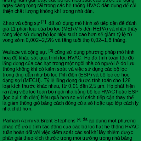
ngày càng rộng rãi trong các hệ thống HVAC dân dụng để cải
thiện chất lượng không khí trong nhà dân.
[2]
Zhao và cộng sự
đã sử dụng mô hình số tiếp cận để đánh
giá 11 phân loại của bộ lọc (MERV 5 đến HEPA) và nhận thấy
rằng việc sử dụng bộ lọc hiệu suất cao hơn sẽ giảm tỷ lệ tử
vong sớm 0,002–2,5% và tăng tuổi thọ 0,02–1,6 tháng.
[3]
Wallace và cộng sự.
cũng sử dụng phương pháp mô hình
hóa để khảo sát quá trình lọc HVAC. Họ đã tính toán tốc độ
lắng đọng của các hạt trong một ngôi nhà có người ở do lưu
thông không khí có kiểm soát và việc sử dụng các bộ lọc
trong ống dẫn như bộ lọc tĩnh điện (ESP) và bộ lọc cơ học
dạng sợi (MECH). Tỷ lệ lắng đọng được tính toán cho 128
loại kích thước khác nhau, từ 0,01 đến 2,5 µm. Họ phát hiện
ra rằng việc lọc toàn bộ ngôi nhà bằng bộ lọc HVAC hoặc ESP
(lọc bụi tĩnh điện) hiệu quả hơn so với cách tiếp cận thay thế
là giảm thông gió bằng cách đóng cửa sổ hoặc tạo lớp cách ly
nhà chặt hơn.
[4] đã
Parham Azimi và Brent Stephens
áp dụng một phương
pháp để ước tính tác động của các bộ lọc hạt hệ thống HVAC
tuần hoàn đối với việc kiểm soát các sol khí lây nhiễm được
phân giải theo kích thước trong môi trường trong nhà bằng