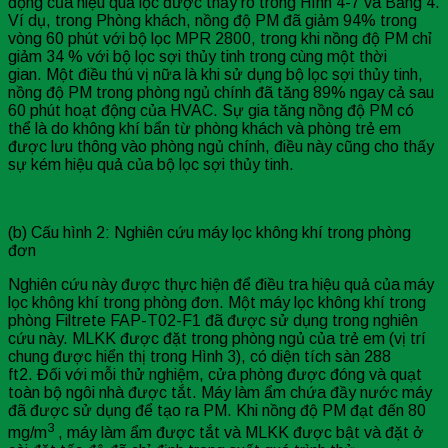
động của hiệu quả lọc được thấy rõ trong Hình 4-7 và Bảng 4.
Ví dụ, trong Phòng khách, nồng độ PM đã giảm 94% trong
vòng 60 phút với bộ lọc MPR 2800, trong khi nồng độ PM chỉ
giảm 34 % với bộ lọc sợi thủy tinh trong cùng một thời
gian. Một điều thú vị nữa là khi sử dụng bộ lọc sợi thủy tinh,
nồng độ PM trong phòng ngủ chính đã tăng 89% ngay cả sau
60 phút hoạt động của HVAC. Sự gia tăng nồng độ PM có
thể là do không khí bẩn từ phòng khách và phòng trẻ em
được lưu thông vào phòng ngủ chính, điều này cũng cho thấy
sự kém hiệu quả của bộ lọc sợi thủy tinh.
(b) Cấu hình 2: Nghiên cứu máy lọc không khí trong phòng
đơn
Nghiên cứu này được thực hiện để điều tra hiệu quả của máy
lọc không khí trong phòng đơn. Một máy lọc không khí trong
phòng Filtrete FAP-T02-F1 đã được sử dụng trong nghiên
cứu này. MLKK được đặt trong phòng ngủ của trẻ em (vị trí
chung được hiển thị trong Hình 3), có diện tích sàn 288
ft2. Đối với mỗi thử nghiệm, cửa phòng được đóng và quạt
toàn bộ ngôi nhà được tắt. Máy làm ẩm chứa đầy nước máy
đã được sử dụng để tạo ra PM. Khi nồng độ PM đạt đến 80
3
mg/m
, máy làm ẩm được tắt và MLKK được bật và đặt ở