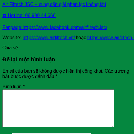
Air Filtech JSC – cung cấp giải pháp lọc không khí
☎️ Hotline: 08 999 44 666
Fanpage:
https://www.facebook.com/airfiltech.jsc/
Website:
https://www.airfiltech.vn/
hoặc
https://www.airfiltech
Chia sẻ
Để lại một bình luận
Email của bạn sẽ không được hiển thị công khai.
Các trường
bắt buộc được đánh dấu
*
Bình luận
*