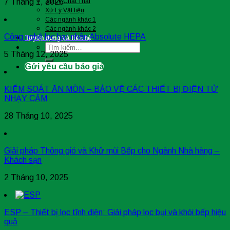
7 Tháng 1, 2026
Xử Lý Chất Thải
Xử Lý Vật liệu
Các ngành khác 1
Các ngành khác 2
Công nghệ lọc hạt nhân Absolute HEPA
Tuyển dụng và liên hệ
Tìm
5 Tháng 12, 2025
kiếm:
Gửi yêu cầu báo giá
KIỂM SOÁT ĂN MÒN – BẢO VỆ CÁC THIẾT BỊ ĐIỆN TỬ
NHẠY CẢM
28 Tháng 10, 2025
Giải pháp Thông gió và Khử mùi Bếp cho Ngành Nhà hàng –
Khách sạn
2 Tháng 10, 2025
ESP – Thiết bị lọc tĩnh điện: Giải pháp lọc bụi và khói bếp hiệu
quả