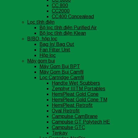
CC 800
CC2000
CC400 Concealead
Lọc tĩnh điện
Bộ lọc tĩnh điện Purified Air
Bộ lọc tĩnh điện Klean
BIBO, hộp lọc
Bag In/ Bag Out
Fan Filter Unit
Hộp lọc
Máy gom bụi
Máy Gom Bụi BPT
Máy Gom Bụi Camfil
Lọc Cartridge Camfil
Handte Wet Scubbers
Zenphyr IIITM Portables
HemiPleat Gold Cone
HemiPleat Gold Cone TM
HemiPleat Retrofit
Oval Retrofit
Campulse CamBrane
Campulse GT Polytech HE
Campulse GTC
Tenkay