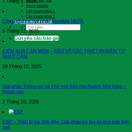
7 Tháng 1, 2026
Xử Lý Chất Thải
Xử Lý Vật liệu
Các ngành khác 1
Các ngành khác 2
Công nghệ lọc hạt nhân Absolute HEPA
Tuyển dụng và liên hệ
Tìm
5 Tháng 12, 2025
kiếm:
Gửi yêu cầu báo giá
KIỂM SOÁT ĂN MÒN – BẢO VỆ CÁC THIẾT BỊ ĐIỆN TỬ
NHẠY CẢM
28 Tháng 10, 2025
Giải pháp Thông gió và Khử mùi Bếp cho Ngành Nhà hàng –
Khách sạn
2 Tháng 10, 2025
ESP – Thiết bị lọc tĩnh điện: Giải pháp lọc bụi và khói bếp hiệu
quả