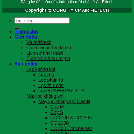
Đăng ký để nhận các thông tin
mới nhất từ Air Filtech
Copyright @ CÔNG TY CP AIR FILTECH
Tìm
kiếm:
Trang chủ
Giới thiệu
Về Airfiltech
Cách chúng tôi đã làm
Lịch sử hình thành
Tầm nhìn & sứ mệnh
Sản phẩm
Lọc không khí
Lọc thô
Lọc phân tử
Lọc thứ cấp
Lọc EPA/HEPA/ULPA
Máy lọc không khí
Máy lọc không khí Camfil
City M
City S
CC 1700 & CC2500
CC 2100
CC 300 Concealead
CC 6000