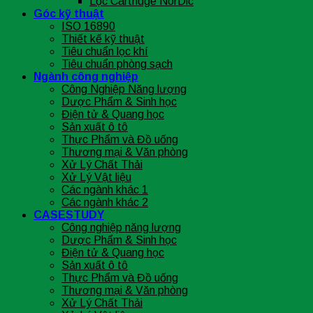
Lọc Cartridge NorDic
Góc kỹ thuật
ISO 16890
Thiết kế kỹ thuật
Tiêu chuẩn lọc khí
Tiêu chuẩn phòng sạch
Ngành công nghiệp
Công Nghiệp Năng lượng
Dược Phẩm & Sinh học
Điện tử & Quang học
Sản xuất ô tô
Thực Phẩm và Đồ uống
Thương mại & Văn phòng
Xử Lý Chất Thải
Xử Lý Vật liệu
Các ngành khác 1
Các ngành khác 2
CASESTUDY
Công nghiệp năng lượng
Dược Phẩm & Sinh học
Điện tử & Quang học
Sản xuất ô tô
Thực Phẩm và Đồ uống
Thương mại & Văn phòng
Xử Lý Chất Thải