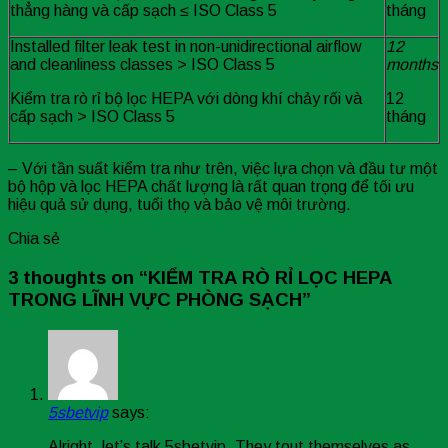
thẳng hàng và cấp sạch ≤ ISO Class 5
tháng
Installed filter leak test in non-unidirectional airflow
12
and cleanliness classes > ISO Class 5
months
Kiểm tra rò rỉ bộ lọc HEPA với dòng khí chảy rối và
12
cấp sạch > ISO Class 5
tháng
– Với tần suất kiểm tra như trên, việc lựa chọn và đầu tư một
bộ hộp và lọc HEPA chất lượng là rất quan trọng để tối ưu
hiệu quả sử dụng, tuổi thọ và bảo vệ môi trường.
Chia sẻ
3 thoughts on “
KIỂM TRA RÒ RỈ LỌC HEPA
TRONG LĨNH VỰC PHÒNG SẠCH
”
5sbetvip
says:
Alright, let’s talk 5sbetvip. They tout themselves as