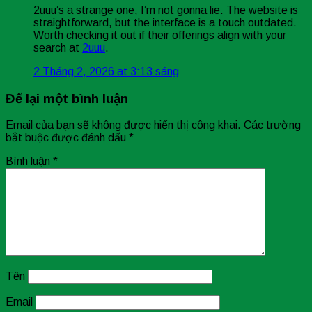
2uuu’s a strange one, I’m not gonna lie. The website is
straightforward, but the interface is a touch outdated.
Worth checking it out if their offerings align with your
search at
2uuu
.
2 Tháng 2, 2026 at 3:13 sáng
Để lại một bình luận
Email của bạn sẽ không được hiển thị công khai.
Các trường
bắt buộc được đánh dấu
*
Bình luận
*
Tên
Email