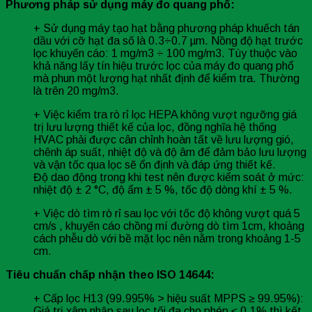
Phương pháp sử dụng máy đo quang phổ:
+ Sử dụng máy tạo hạt bằng phương pháp khuếch tán
dầu với cỡ hạt đa số là 0.3÷0.7 µm. Nồng độ hạt trước
lọc khuyến cáo: 1 mg/m3 ÷ 100 mg/m3. Tùy thuộc vào
khả năng lấy tín hiệu trước lọc của máy đo quang phổ
mà phun một lượng hạt nhất định để kiểm tra. Thường
là trên 20 mg/m3.
+ Việc kiểm tra rò rỉ lọc HEPA không vượt ngưỡng giá
trị lưu lượng thiết kế của lọc, đồng nghĩa hệ thống
HVAC phải được cân chỉnh hoàn tất về lưu lượng gió,
chênh áp suất, nhiệt độ và độ âm để đảm bảo lưu lượng
và vận tốc qua lọc sẽ ổn định và đáp ứng thiết kế.
Độ dao động trong khi test nên được kiểm soát ở mức:
nhiệt độ ± 2 °C, độ ẩm ± 5 %, tốc độ dòng khí ± 5 %.
+ Việc dò tìm rò rỉ sau lọc với tốc độ không vượt quá 5
cm/s , khuyến cáo chồng mí đường dò tìm 1cm, khoảng
cách phễu dò với bề mặt lọc nên nằm trong khoảng 1-5
cm.
Tiêu chuẩn chấp nhận theo ISO 14644:
+ Cấp lọc H13 (99.995% > hiệu suất MPPS ≥ 99.95%):
Giá trị xâm nhập sau lọc tối đa cho phép ≤ 0.1% thì kết