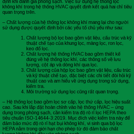
định khi đánh giá phòng sạch. Việc sử dụng hệ thống lọc
không khí trong hệ thống HVAC quyết định kết quả hai chỉ tiêu
quan trọng trên.
– Chất lượng của hệ thống lọc không khí mang lại cho người
sử dụng được quyết định bởi các yếu tố chủ yếu như sau:
Chất lượng bộ lọc bao gồm vật liệu, cấu trúc và kỹ
thuật chế tạo của khung lọc, màng lọc, ron lọc,
keo đổ lọc.
Chất lượng hệ thống HVAC bao gồm thiết kế
đúng về hệ thống lọc khí, các thông số về lưu
lượng, cột áp và dòng khí qua lọc.
Chất lượng của hộp lọc bao gồm vật liệu, cấu trúc
và kỹ thuật chế tạo, đặc biệt các chi tiết đòi hỏi kỹ
thuật cao và am hiểu về ứng dụng trong sử dụng,
kiểm tra.
Môi trường sử dụng lọc cũng rất quan trọng.
– Hệ thống lọc bao gồm lọc sơ cấp, lọc thứ cấp, lọc hiệu suất
cao. Sau khi lắp đặt hoàn chỉnh vào hệ thống HVAC – ứng
dụng trong phòng sạch, cần kiểm tra độ rò rỉ lọc HEPA theo
tiêu chuẩn ISO-14644-3:2019. Mục đích việc kiểm tra này để
đảm bảo mức độ rò rỉ hạt bụi không khí, vi sinh qua bộ lọc
HEPA nằm trong giới hạn cho phép từ đó đảm bảo chất