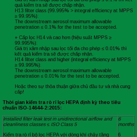
quả kiểm tra sẽ được chấp nhận.
H13 filter class (99.995% > integral efficiency at MPPS
≥ 99.95%):
The downstream aerosol maximum allowable
penetration ≤ 0.1% for the test to be accepted.
+ Cấp lọc H14 và cao hơn (hiệu suất MPPS ≥
99.995%):
Giá trị xâm nhập sau lọc tối đa cho phép ≤ 0.01% thì
kết quả kiểm tra sẽ được chấp nhận.
H14 filter class and higher (integral efficiency at MPPS
≥ 99.995%):
The downstream aerosol maximum allowable
penetration ≤ 0.01% for the test to be accepted.
Hoặc theo sự thỏa thuận giữa chủ đầu tư và nhà cung
cấp!
Thời gian kiểm tra rò rỉ lọc HEPA định kỳ theo tiêu
chuẩn ISO-14644-2:2015:
Installed filter leak test in unidirectional airflow and
6
cleanliness classes ≤ ISO Class 5
months
Kiểm tra rò rỉ bộ lọc HEPA với dòng khí chảy tầng
6