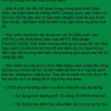
lượng không khí đầu vào phòng sạch.
– Đây là một chỉ tiêu rất quan trọng trong quá trình thẩm
định, tái thẩm định hệ thống HVAC phòng sạch, việc kiểm tra
rò rỉ lọc HEPA yêu cầu có hiểu biết chuyên môn về quy trình,
tiêu chuẩn, vận hành thiết bị kiểm tra, cân chỉnh và phân tích
lỗi.
– Việc kiểm tra được áp dụng với các lọc hiệu suất cao
(HEPA) ≥ 99.95%
(
test theo hạt MPPS tiêu chuẩn
EN1822:2009). Việc kiểm tra này không sử dụng để xác định
hiệu suất của bề mặt lọc mà để xác định độ rò rỉ qua bộ lọc,
điều này ảnh hưởng đến hiệu năng không gian sạch sau khi thi
công lắp đặt.
– Việc kiểm tra này được thực hiện bằng cách cung cấp nồng
độ hạt bụi trước bộ lọc và tiến hành dò tìm rò rỉ sau lọc gồm
khe lọc, khung lọc, màng lọc. Sau đó so sánh và tính được %
hạt bụi bị rò rỉ có đang dưới ngưỡng cho phép.
– Có 02 phương pháp kiểm tra được khuyến cáo áp dụng:
+ Sử dụng máy quang phổ: đo nồng độ khối lượng hạt.
+ Sử dụng máy đếm hạt tiểu phân: đo số lượng hạt bụi.