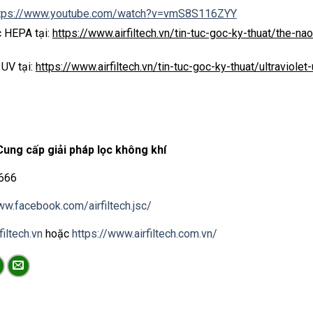
tps://www.youtube.com/watch?v=vmS8S116ZYY
 HEPA tại:
https://www.airfiltech.vn/tin-tuc-goc-ky-thuat/the-n
 UV tại:
https://www.airfiltech.vn/tin-tuc-goc-ky-thuat/ultraviole
Cung cấp giải pháp lọc không khí
 666
ww.facebook.com/airfiltech.jsc/
filtech.vn​
hoặc
https://www.airfiltech.com.vn/