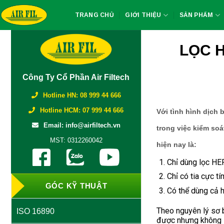
Skip
TRANG CHỦ
GIỚI THIỆU
SẢN PHẨM
to
content
LỌC H
Công Ty Cổ Phần Air Filtech
Hotline HN: 08 999 44 666
Hotline HCM: 07 999 44 666
Với tình hình dịch 
Email: info@airfiltech.vn
trong việc kiểm soá
MST: 0312260042
hiện nay là:
Chỉ dùng lọc HE
Chỉ có tia cực t
GÓC KỸ THUẬT
Có thể dùng cả
Theo nguyên lý sơ b
ISO 16890
được nhưng không lọ