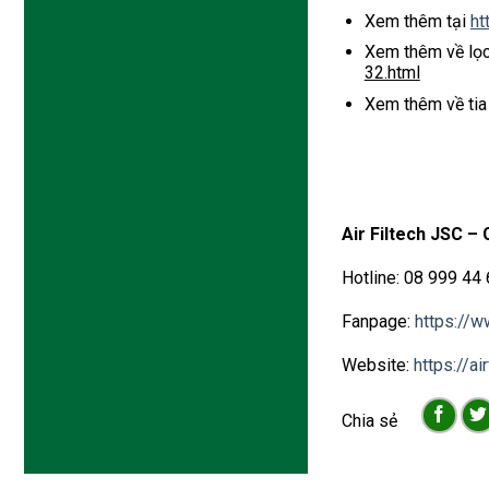
Xem thêm tại
ht
Xem thêm về lọc
32.html
Xem thêm về tia
Air Filtech JSC – 
Hotline: 08 999 44
Fanpage:
https://w
Website:
https://air
Chia sẻ