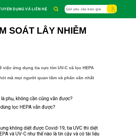
TUYỂN DỤNG VÀ LIÊN HỆ
Gửi yêu cầu báo giá
ỂM SOÁT LÂY NHIỄM
ề việc ứng dụng tia cực tím UV-C và lọc HEPA
u hỏi mà mọi người quan tâm và phân vân nhất
ỉ là phụ, không cần cũng vẫn được?
ng dùng lọc HEPA vẫn được?
tăng cao.
ưng không diệt được Covid-19, tia UVC thì diệt
PA và UV-C như thế nào là tin cậy và có tài liệu