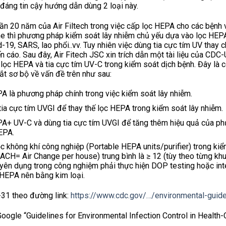
đáng tin cậy hướng dẫn dùng 2 loại này.
ần 20 năm của Air Filtech trong việc cấp lọc HEPA cho các bệnh 
ne thì phương pháp kiểm soát lây nhiễm chủ yếu dựa vào lọc HEPA
d-19, SARS, lao phổi..vv. Tuy nhiên việc dùng tia cực tím UV thay 
 cáo. Sau đây, Air Fitech JSC xin trích dẫn một tài liệu của CD
ọc HEPA và tia cực tím UV-C trong kiểm soát dịch bệnh. Đây là cơ
tắt sơ bộ về vấn đề trên như sau:
A là phương pháp chính trong việc kiểm soát lây nhiễm.
ia cực tím UVGI để thay thế lọc HEPA trong kiểm soát lây nhiễm.
A+ UV-C và dùng tia cực tím UVGI để tăng thêm hiệu quả của ph
EPA.
 không khí công nghiệp (Portable HEPA units/purifier) trong kiểm 
 (ACH= Air Change per house) trung bình là ≥ 12 (tùy theo từng k
yên dụng trong công nghiệm phải thực hiện DOP testing hoặc inte
 HEPA nên bằng kim loại.
8-31 theo đường link:
https://www.cdc.gov/…/environmental-guide
oogle “Guidelines for Environmental Infection Control in Health-C