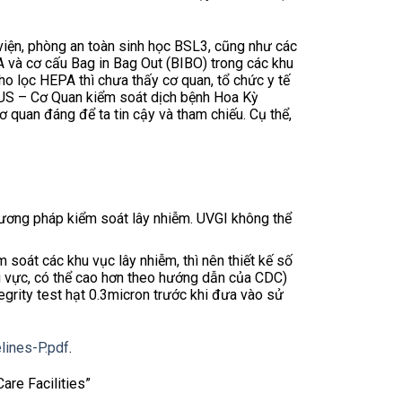
viện, phòng an toàn sinh học BSL3, cũng như các
 và cơ cấu Bag in Bag Out (BIBO) trong các khu
cho lọc HEPA thì chưa thấy cơ quan, tổ chức y tế
C-US – Cơ Quan kiểm soát dịch bệnh Hoa Kỳ
 quan đáng để ta tin cậy và tham chiếu. Cụ thể,
ương pháp kiểm soát lây nhiễm. UVGI không thể
soát các khu vục lây nhiễm, thì nên thiết kế số
hu vực, có thể cao hơn theo hướng dẫn của CDC)
grity test hạt 0.3micron trước khi đưa vào sử
lines-P.pdf
.
are Facilities”