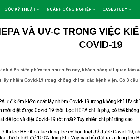
GÓC KỸ THUẬT
NGÀNH CÔNG NGHIỆP
CASESTUDY
EPA VÀ UV-C TRONG VIỆC KI
COVID-19
bệnh diễn biến phức tạp như hiện nay, khách hàng rất quan tâm v
t lây nhiễm Covid-19 trong không khí tại các bệnh viện. Có 3 câ
PA, để kiểm kiểm soát lây nhiễm Covid-19 trong không khí, UV ch
ím mới diệt được Covid 19 thôi. Lọc HEPA chỉ là phụ, có thể khô
 hai để lọc và diệt Covid-19 tốt nhất? Tuy nhiên chi phí 
ộ thì lọc HEPA có tác dụng lọc cơ học triệt để được Covid-19, nh
c được triệt để 100% dòng khí. Vậy câu hỏi đặt ra là dùng lọc HE