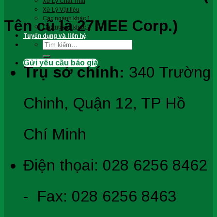
Xử Lý Chất Thải
Xử Lý Vật liệu
Các ngành khác 1
Tên cũ là 27MEE Corp.)
Các ngành khác 2
Tuyển dụng và liên hệ
Tìm
kiếm:
Gửi yêu cầu báo giá
Trụ sở chính:
340 Trường
Chinh, Quận 12, TP Hồ
Chí Minh
Điện thọai: 028 6256 8462
- Fax: 028 6256 8463