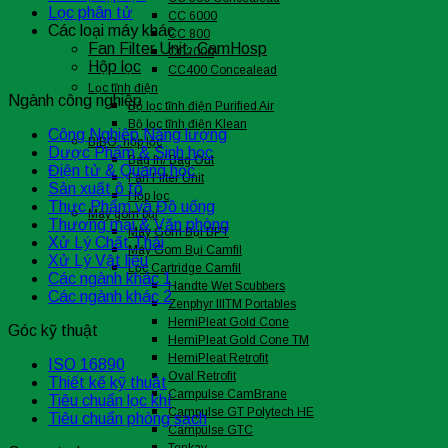
Lọc phân tử
CC 6000
Các loại máy khác
CC 800
Fan Filter Unit, CamHosp
CC2000
Hộp lọc
CC400 Concealead
Lọc tĩnh điện
Ngành công nghiệp
Bộ lọc tĩnh điện Purified Air
Bộ lọc tĩnh điện Klean
Công Nghiệp Năng lượng
BIBO, hộp lọc
Dược Phẩm & Sinh học
Bag In/ Bag Out
Điện tử & Quang học
Fan Filter Unit
Sản xuất ô tô
Hộp lọc
Thực Phẩm và Đồ uống
Máy gom bụi
Thương mại & Văn phòng
Máy Gom Bụi BPT
Xử Lý Chất Thải
Máy Gom Bụi Camfil
Xử Lý Vật liệu
Lọc Cartridge Camfil
Các ngành khác 1
Handte Wet Scubbers
Các ngành khác 2
Zenphyr IIITM Portables
HemiPleat Gold Cone
Góc kỹ thuật
HemiPleat Gold Cone TM
HemiPleat Retrofit
ISO 16890
Oval Retrofit
Thiết kế kỹ thuật
Campulse CamBrane
Tiêu chuẩn lọc khí
Campulse GT Polytech HE
Tiêu chuẩn phòng sạch
Campulse GTC