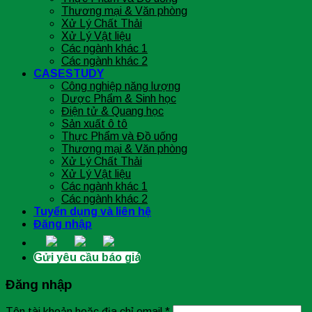
Thương mại & Văn phòng
Xử Lý Chất Thải
Xử Lý Vật liệu
Các ngành khác 1
Các ngành khác 2
CASESTUDY
Công nghiệp năng lượng
Dược Phẩm & Sinh học
Điện tử & Quang học
Sản xuất ô tô
Thực Phẩm và Đồ uống
Thương mại & Văn phòng
Xử Lý Chất Thải
Xử Lý Vật liệu
Các ngành khác 1
Các ngành khác 2
Tuyển dụng và liên hệ
Đăng nhập
Gửi yêu cầu báo giá
Đăng nhập
Tên tài khoản hoặc địa chỉ email
*