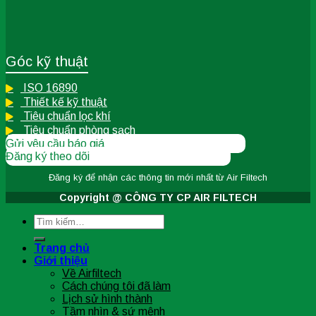
Góc kỹ thuật
ISO 16890
Thiết kế kỹ thuật
Tiêu chuẩn lọc khí
Tiêu chuẩn phòng sạch
Gửi yêu cầu báo giá
Đăng ký theo dõi
Đăng ký để nhận các thông tin
mới nhất từ Air Filtech
Copyright @ CÔNG TY CP AIR FILTECH
Tìm
kiếm:
Trang chủ
Giới thiệu
Về Airfiltech
Cách chúng tôi đã làm
Lịch sử hình thành
Tầm nhìn & sứ mệnh