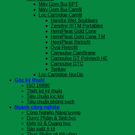
Máy Gom Bụi BPT
Máy Gom Bụi Camfil
Lọc Cartridge Camfil
Handte Wet Scubbers
Zenphyr IIITM Portables
HemiPleat Gold Cone
HemiPleat Gold Cone TM
HemiPleat Retrofit
Oval Retrofit
Campulse CamBrane
Campulse GT Polytech HE
Campulse GTC
Tenkay
Lọc Cartridge NorDic
Góc kỹ thuật
ISO 16890
Thiết kế kỹ thuật
Tiêu chuẩn lọc khí
Tiêu chuẩn phòng sạch
Ngành công nghiệp
Công Nghiệp Năng lượng
Dược Phẩm & Sinh học
Điện tử & Quang học
Sản xuất ô tô
Thực Phẩm và Đồ uống