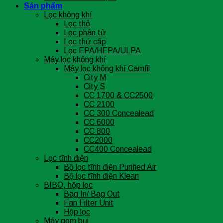
Sản phẩm
Lọc không khí
Lọc thô
Lọc phân tử
Lọc thứ cấp
Lọc EPA/HEPA/ULPA
Máy lọc không khí
Máy lọc không khí Camfil
City M
City S
CC 1700 & CC2500
CC 2100
CC 300 Concealead
CC 6000
CC 800
CC2000
CC400 Concealead
Lọc tĩnh điện
Bộ lọc tĩnh điện Purified Air
Bộ lọc tĩnh điện Klean
BIBO, hộp lọc
Bag In/ Bag Out
Fan Filter Unit
Hộp lọc
Máy gom bụi