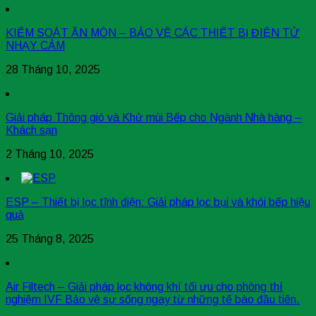
KIỂM SOÁT ĂN MÒN – BẢO VỆ CÁC THIẾT BỊ ĐIỆN TỬ
NHẠY CẢM
28 Tháng 10, 2025
Giải pháp Thông gió và Khử mùi Bếp cho Ngành Nhà hàng –
Khách sạn
2 Tháng 10, 2025
ESP – Thiết bị lọc tĩnh điện: Giải pháp lọc bụi và khói bếp hiệu
quả
25 Tháng 8, 2025
Air Filtech – Giải pháp lọc không khí tối ưu cho phòng thí
nghiệm IVF Bảo vệ sự sống ngay từ những tế bào đầu tiên.