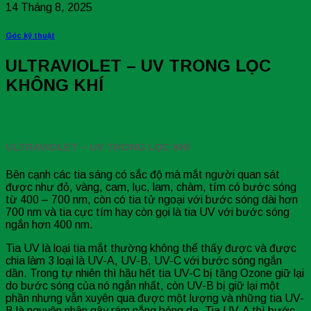
14 Tháng 8, 2025
Góc kỹ thuật
ULTRAVIOLET – UV TRONG LỌC
KHÔNG KHÍ
ULTRAVIOLET – UV TRONG LỌC KHÍ
Bên cạnh các tia sáng có sắc độ mà mắt người quan sát
được như đỏ, vàng, cam, lục, lam, chàm, tím có bước sóng
từ 400 – 700 nm, còn có tia tử ngoại với bước sóng dài hơn
700 nm và tia cực tím hay còn gọi là tia UV với bước sóng
ngắn hơn 400 nm.
Tia UV là loại tia mắt thường không thể thấy được và được
chia làm 3 loại là UV-A, UV-B, UV-C với bước sóng ngắn
dần. Trong tự nhiên thì hầu hết tia UV-C bị tầng Ozone giữ lại
do bước sóng của nó ngắn nhất, còn UV-B bị giữ lại một
phần nhưng vẫn xuyên qua được một lượng và những tia UV-
B là nguyên nhân gây rám nắng bỏng da. Tia UV-A thì bước