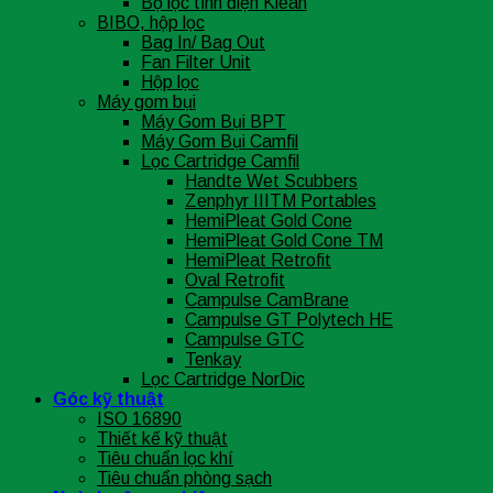
Bộ lọc tĩnh điện Klean
BIBO, hộp lọc
Bag In/ Bag Out
Fan Filter Unit
Hộp lọc
Máy gom bụi
Máy Gom Bụi BPT
Máy Gom Bụi Camfil
Lọc Cartridge Camfil
Handte Wet Scubbers
Zenphyr IIITM Portables
HemiPleat Gold Cone
HemiPleat Gold Cone TM
HemiPleat Retrofit
Oval Retrofit
Campulse CamBrane
Campulse GT Polytech HE
Campulse GTC
Tenkay
Lọc Cartridge NorDic
Góc kỹ thuật
ISO 16890
Thiết kế kỹ thuật
Tiêu chuẩn lọc khí
Tiêu chuẩn phòng sạch