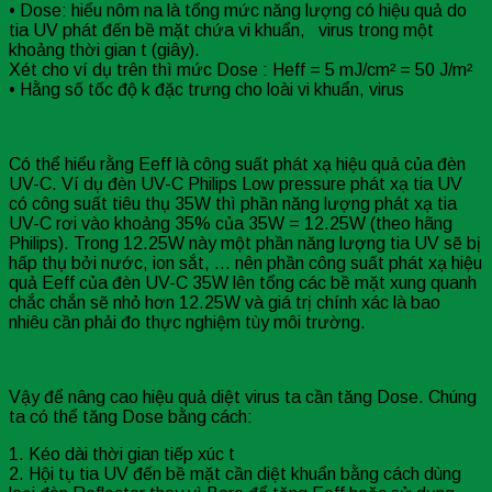
• Dose: hiểu nôm na là tổng mức năng lượng có hiệu quả do
tia UV phát đến bề mặt chứa vi khuẩn, virus trong một
khoảng thời gian t (giây).
Xét cho ví dụ trên thì mức Dose : Heff = 5 mJ/cm² = 50 J/m²
• Hằng số tốc độ k đặc trưng cho loài vi khuẩn, virus
Có thể hiểu rằng Eeff là công suất phát xạ hiệu quả của đèn
UV-C. Ví dụ đèn UV-C Philips Low pressure phát xạ tia UV
có công suất tiêu thụ 35W thì phần năng lượng phát xạ tia
UV-C rơi vào khoảng 35% của 35W = 12.25W (theo hãng
Philips). Trong 12.25W này một phần năng lượng tia UV sẽ bị
hấp thụ bởi nước, ion sắt, … nên phần công suất phát xạ hiệu
quả Eeff của đèn UV-C 35W lên tổng các bề mặt xung quanh
chắc chắn sẽ nhỏ hơn 12.25W và giá trị chính xác là bao
nhiêu cần phải đo thực nghiệm tùy môi trường.
Vậy để nâng cao hiệu quả diệt virus ta cần tăng Dose. Chúng
ta có thể tăng Dose bằng cách:
1. Kéo dài thời gian tiếp xúc t
2. Hội tụ tia UV đến bề mặt cần diệt khuẩn bằng cách dùng