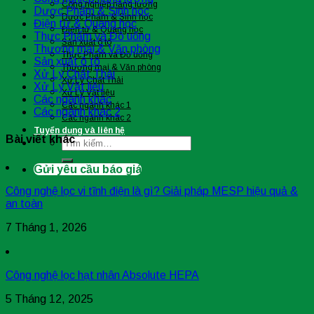
Công nghiệp năng lượng
Dược Phẩm & Sinh học
Dược Phẩm & Sinh học
Điện tử & Quang học
Điện tử & Quang học
Thực Phẩm và Đồ uống
Sản xuất ô tô
Thương mại & Văn phòng
Thực Phẩm và Đồ uống
Sản xuất ô tô
Thương mại & Văn phòng
Xử Lý Chất Thải
Xử Lý Chất Thải
Xử Lý Vật liệu
Xử Lý Vật liệu
Các ngành khác
Các ngành khác 1
Các ngành khác 2
Các ngành khác 2
Tuyển dụng và liên hệ
Bài viết khác
Tìm
kiếm:
Gửi yêu cầu báo giá
Công nghệ lọc vi tĩnh điện là gì? Giải pháp MESP hiệu quả &
an toàn
7 Tháng 1, 2026
Công nghệ lọc hạt nhân Absolute HEPA
5 Tháng 12, 2025