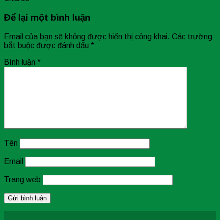
Để lại một bình luận
Email của bạn sẽ không được hiển thị công khai.
Các trường
bắt buộc được đánh dấu
*
Bình luận
*
Tên
Email
Trang web