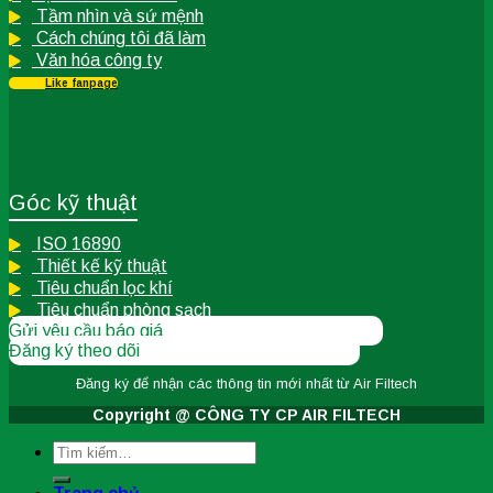
Tầm nhìn và sứ mệnh
Cách chúng tôi đã làm
Văn hóa công ty
Like fanpage
Góc kỹ thuật
ISO 16890
Thiết kế kỹ thuật
Tiêu chuẩn lọc khí
Tiêu chuẩn phòng sạch
Gửi yêu cầu báo giá
Đăng ký theo dõi
Đăng ký để nhận các thông tin
mới nhất từ Air Filtech
Copyright @ CÔNG TY CP AIR FILTECH
Tìm
kiếm: