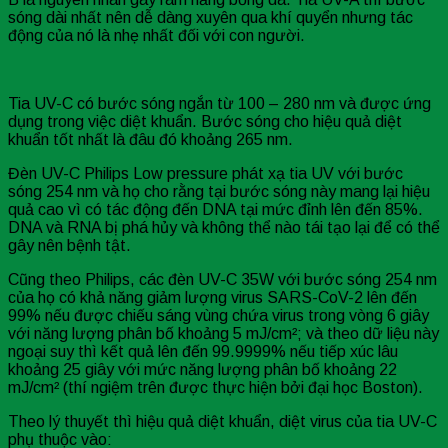
sóng dài nhất nên dễ dàng xuyên qua khí quyển nhưng tác
động của nó là nhẹ nhất đối với con người.
Tia UV-C có bước sóng ngắn từ 100 – 280 nm và được ứng
dụng trong việc diệt khuẩn. Bước sóng cho hiệu quả diệt
khuẩn tốt nhất là đâu đó khoảng 265 nm.
Đèn UV-C Philips Low pressure phát xạ tia UV với bước
sóng 254 nm và họ cho rằng tại bước sóng này mang lại hiệu
quả cao vì có tác động đến DNA tại mức đỉnh lên đến 85%.
DNA và RNA bị phá hủy và không thể nào tái tạo lại để có thể
gây nên bệnh tật.
Cũng theo Philips, các đèn UV-C 35W với bước sóng 254 nm
của họ có khả năng giảm lượng virus SARS-CoV-2 lên đến
99% nếu được chiếu sáng vùng chứa virus trong vòng 6 giây
với năng lượng phân bố khoảng 5 mJ/cm²; và theo dữ liệu này
ngoại suy thì kết quả lên đến 99.9999% nếu tiếp xúc lâu
khoảng 25 giây với mức năng lượng phân bố khoảng 22
mJ/cm² (thí ngiệm trên được thực hiện bởi đại học Boston).
Theo lý thuyết thì hiệu quả diệt khuẩn, diệt virus của tia UV-C
phụ thuộc vào: