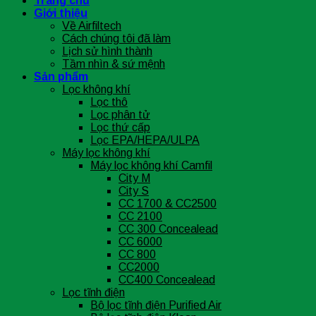
Trang chủ
Giới thiệu
Về Airfiltech
Cách chúng tôi đã làm
Lịch sử hình thành
Tầm nhìn & sứ mệnh
Sản phẩm
Lọc không khí
Lọc thô
Lọc phân tử
Lọc thứ cấp
Lọc EPA/HEPA/ULPA
Máy lọc không khí
Máy lọc không khí Camfil
City M
City S
CC 1700 & CC2500
CC 2100
CC 300 Concealead
CC 6000
CC 800
CC2000
CC400 Concealead
Lọc tĩnh điện
Bộ lọc tĩnh điện Purified Air