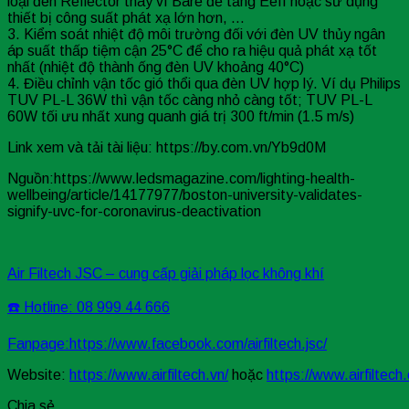
loại đèn Reflector thay vì Bare để tăng Eeff hoặc sử dụng
thiết bị công suất phát xạ lớn hơn, …
3. Kiểm soát nhiệt độ môi trường đối với đèn UV thủy ngân
áp suất thấp tiệm cận 25°C để cho ra hiệu quả phát xạ tốt
nhất (nhiệt độ thành ống đèn UV khoảng 40°C)
4. Điều chỉnh vận tốc gió thổi qua đèn UV hợp lý. Ví dụ Philips
TUV PL-L 36W thì vận tốc càng nhỏ càng tốt; TUV PL-L
60W tối ưu nhất xung quanh giá trị 300 ft/min (1.5 m/s)
Link xem và tải tài liệu: https://by.com.vn/Yb9d0M
Nguồn:https://www.ledsmagazine.com/lighting-health-
wellbeing/article/14177977/boston-university-validates-
signify-uvc-for-coronavirus-deactivation
Air Filtech JSC – cung cấp giải pháp lọc không khí
☎️ Hotline: 08 999 44 666
Fanpage:
https://www.facebook.com/airfiltech.jsc/
Website:
https://www.airfiltech.vn/
hoặc
https://www.airfiltech
Chia sẻ