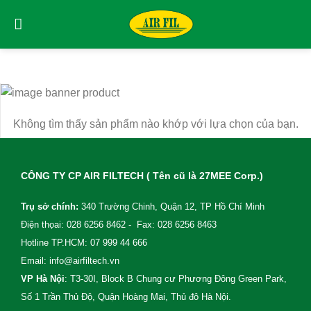
Skip
to
content
Không tìm thấy sản phẩm nào khớp với lựa chọn của bạn.
CÔNG TY CP AIR FILTECH ( Tên cũ là 27MEE Corp.)
Trụ sở chính:
340 Trường Chinh, Quận 12, TP Hồ Chí Minh
Điện thọai: 028 6256 8462 - Fax: 028 6256 8463
Hotline TP.HCM: 07 999 44 666
Email: info@airfiltech.vn
VP Hà Nội
: T3-30I, Block B Chung cư Phương Đông Green Park,
Số 1 Trần Thủ Độ, Quận Hoàng Mai, Thủ đô Hà Nội.