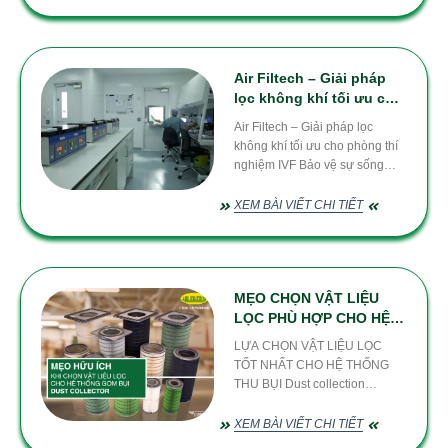
điều khiển tự động (PLC, DCS,
I/O modules), đóng vai trò cốt
lõi trong vận hành an toàn và
chính xác. Tuy nhiên,
Air Filtech – Giải pháp
lọc không khí tối ưu cho
phòng thí nghiệm IVF
Air Filtech – Giải pháp lọc
Bảo vệ sự sống ngay từ
không khí tối ưu cho phòng thí
những tế bào đầu tiên.
nghiệm IVF Bảo vệ sự sống
ngay từ những tế bào đầu tiên.
1. IVF – Cánh cửa hy vọng từ y
XEM BÀI VIẾT CHI TIẾT
học hiện đại Kể từ khi em bé
“ống nghiệm” đầu tiên ra đời
vào năm 1978, IVF đã phát triển
MẸO CHỌN VẬT LIỆU
LỌC PHÙ HỢP CHO HỆ
THỐNG GOM BỤI
LỰA CHỌN VẬT LIỆU LỌC
DUSTCOLLECTOR
TỐT NHẤT CHO HỆ THỐNG
THU BỤI Dust collection
systems – Hệ thống thu bụi là
một phần quan trọng trong bất
XEM BÀI VIẾT CHI TIẾT
kỳ quy trình sản xuất nào, do đó