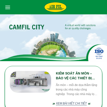
Skip
to
content
KIỂM SOÁT ĂN MÒN –
BẢO VỆ CÁC THIẾT BỊ
ĐIỆN TỬ NHẠY CẢM
Ăn mòn – mối đe dọa thầm lặng
trong các nhà máy công
nghiệp Trong các nhà máy lọc
dầu, hóa chất, giấy, thép, phân
bón hay điện tử. Các thiết bị
XEM BÀI VIẾT CHI TIẾT