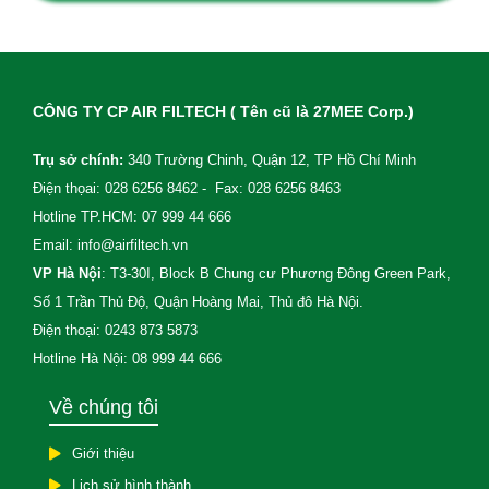
xử lý bụi độc hại trên bao phim
thuốc. Nhà máy dược Stella
Pharm là một trong những nhà
sản
CÔNG TY CP AIR FILTECH ( Tên cũ là 27MEE Corp.)
Trụ sở chính:
340 Trường Chinh, Quận 12, TP Hồ Chí Minh
Điện thọai: 028 6256 8462 - Fax: 028 6256 8463
Hotline TP.HCM: 07 999 44 666
Email: info@airfiltech.vn
VP Hà Nội
: T3-30I, Block B Chung cư Phương Đông Green Park,
Số 1 Trần Thủ Độ, Quận Hoàng Mai, Thủ đô Hà Nội.
Điện thoại: 0243 873 5873
Hotline Hà Nội: 08 999 44 666
Về chúng tôi
Giới thiệu
Lịch sử hình thành