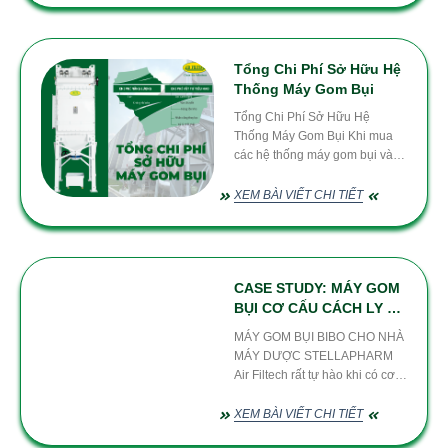
cần được thiết kế và tính toán
đúng cách. Một yếu tố thiết kế
then chốt là lựa chọn đúng
Tổng Chi Phí Sở Hữu Hệ
Thống Máy Gom Bụi
Tổng Chi Phí Sở Hữu Hệ
Thống Máy Gom Bụi Khi mua
các hệ thống máy gom bụi và
lõi lọc. Giá mua ban đầu chỉ là
phần nổi của tảng băng chìm.
XEM BÀI VIẾT CHI TIẾT
Những chi phí thực sự – như
năng lượng, vật tư tiêu hao và
vận hành. Lại ẩn phía dưới bề
mặt.
CASE STUDY: MÁY GOM
BỤI CƠ CẤU CÁCH LY AN
TOÀN BIBO CHO NHÀ
MÁY GOM BỤI BIBO CHO NHÀ
MÁY DƯỢC
MÁY DƯỢC STELLAPHARM
STELLAPHARM
Air Filtech rất tự hào khi có cơ
hội hợp được hợp tác cùng nhà
máy dược Stella Pharm, Air
XEM BÀI VIẾT CHI TIẾT
Filtech đưa giải pháp về vấn đề