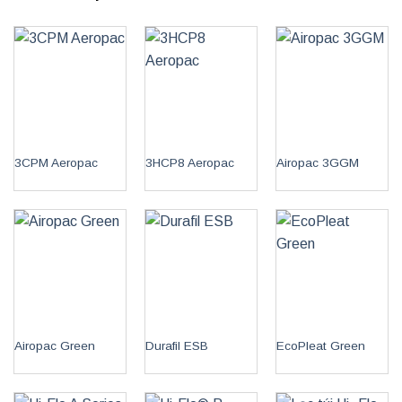
3CPM Aeropac
3HCP8 Aeropac
Airopac 3GGM
Airopac Green
Durafil ESB
EcoPleat Green