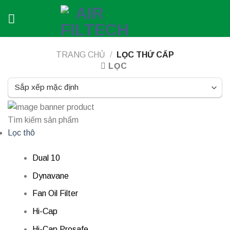
Skip
to
content
TRANG CHỦ
/
LỌC THỨ CẤP
LỌC
Tìm kiếm sản phẩm
Lọc thô
Dual 10
Dynavane
Fan Oil Filter
Hi-Cap
Hi-Cap Prosafe