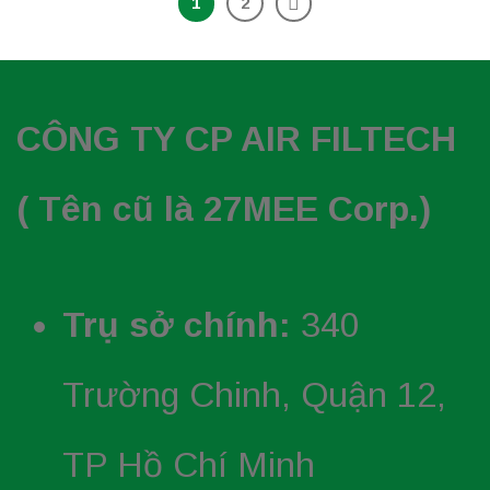
1
2
CÔNG TY CP AIR FILTECH
( Tên cũ là 27MEE Corp.)
Trụ sở chính:
340
Trường Chinh, Quận 12,
TP Hồ Chí Minh