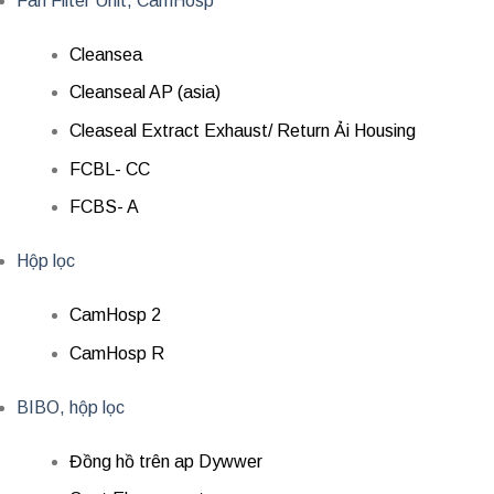
Fan Filter Unit, CamHosp
Cleansea
Cleanseal AP (asia)
Cleaseal Extract Exhaust/ Return Ải Housing
FCBL- CC
FCBS- A
Hộp lọc
CamHosp 2
CamHosp R
BIBO, hộp lọc
Đồng hồ trên ap Dywwer