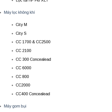
Lọc túi Hi- Flo XLT
Máy lọc không khí
City M
City S
CC 1700 & CC2500
CC 2100
CC 300 Concealead
CC 6000
CC 800
CC2000
CC400 Concealead
Máy gom bụi