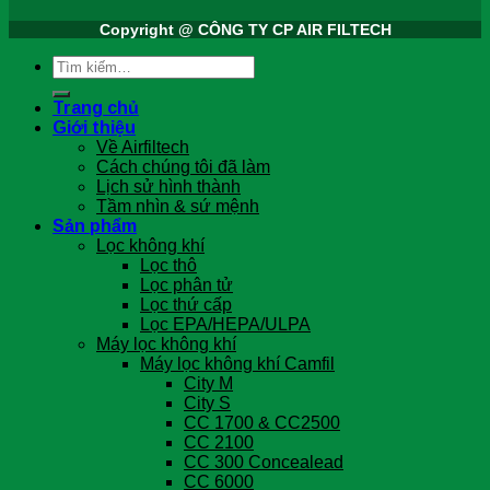
Copyright @ CÔNG TY CP AIR FILTECH
Tìm
kiếm:
Trang chủ
Giới thiệu
Về Airfiltech
Cách chúng tôi đã làm
Lịch sử hình thành
Tầm nhìn & sứ mệnh
Sản phẩm
Lọc không khí
Lọc thô
Lọc phân tử
Lọc thứ cấp
Lọc EPA/HEPA/ULPA
Máy lọc không khí
Máy lọc không khí Camfil
City M
City S
CC 1700 & CC2500
CC 2100
CC 300 Concealead
CC 6000