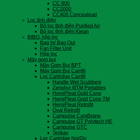
CC 800
CC2000
CC400 Concealead
Lọc tĩnh điện
Bộ lọc tĩnh điện Purified Air
Bộ lọc tĩnh điện Klean
BIBO, hộp lọc
Bag In/ Bag Out
Fan Filter Unit
Hộp lọc
Máy gom bụi
Máy Gom Bụi BPT
Máy Gom Bụi Camfil
Lọc Cartridge Camfil
Handte Wet Scubbers
Zenphyr IIITM Portables
HemiPleat Gold Cone
HemiPleat Gold Cone TM
HemiPleat Retrofit
Oval Retrofit
Campulse CamBrane
Campulse GT Polytech HE
Campulse GTC
Tenkay
Lọc Cartridge NorDic