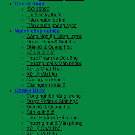
Góc kỹ thuật
ISO 16890
Thiết kế kỹ thuật
Tiêu chuẩn lọc khí
Tiêu chuẩn phòng sạch
Ngành công nghiệp
Công Nghiệp Năng lượng
Dược Phẩm & Sinh học
Điện tử & Quang học
Sản xuất ô tô
Thực Phẩm và Đồ uống
Thương mại & Văn phòng
Xử Lý Chất Thải
Xử Lý Vật liệu
Các ngành khác 1
Các ngành khác 2
CASESTUDY
Công nghiệp năng lượng
Dược Phẩm & Sinh học
Điện tử & Quang học
Sản xuất ô tô
Thực Phẩm và Đồ uống
Thương mại & Văn phòng
Xử Lý Chất Thải
Xử Lý Vật liệu