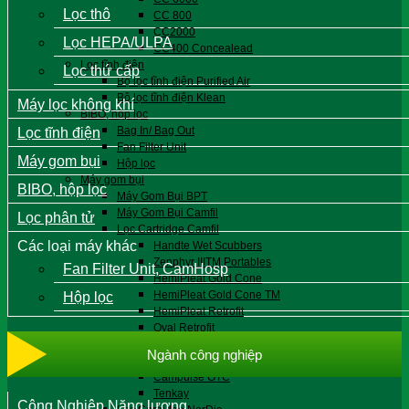
Lọc thô
CC 800
CC2000
Lọc HEPA/ULPA
CC400 Concealead
Lọc tĩnh điện
Lọc thứ cấp
Bộ lọc tĩnh điện Purified Air
Bộ lọc tĩnh điện Klean
Máy lọc không khí
BIBO, hộp lọc
Bag In/ Bag Out
Lọc tĩnh điện
Fan Filter Unit
Máy gom bụi
Hộp lọc
Máy gom bụi
BIBO, hộp lọc
Máy Gom Bụi BPT
Máy Gom Bụi Camfil
Lọc phân tử
Lọc Cartridge Camfil
Các loại máy khác
Handte Wet Scubbers
Zenphyr IIITM Portables
Fan Filter Unit, CamHosp
HemiPleat Gold Cone
HemiPleat Gold Cone TM
Hộp lọc
HemiPleat Retrofit
Oval Retrofit
Campulse CamBrane
Ngành công nghiệp
Campulse GT Polytech HE
Campulse GTC
Tenkay
Công Nghiệp Năng lượng