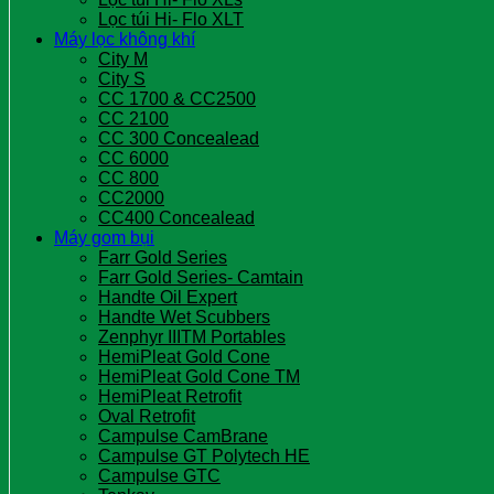
Lọc túi Hi- Flo XLT
Máy lọc không khí
City M
City S
CC 1700 & CC2500
CC 2100
CC 300 Concealead
CC 6000
CC 800
CC2000
CC400 Concealead
Máy gom bụi
Farr Gold Series
Farr Gold Series- Camtain
Handte Oil Expert
Handte Wet Scubbers
Zenphyr IIITM Portables
HemiPleat Gold Cone
HemiPleat Gold Cone TM
HemiPleat Retrofit
Oval Retrofit
Campulse CamBrane
Campulse GT Polytech HE
Campulse GTC