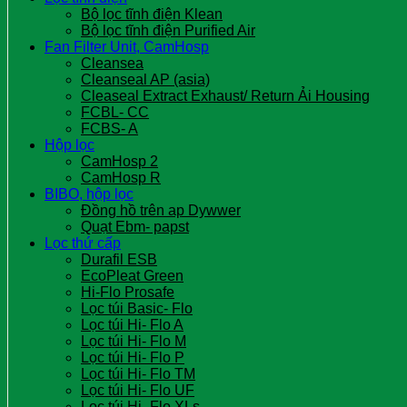
Bộ lọc tĩnh điện Klean
Bộ lọc tĩnh điện Purified Air
Fan Filter Unit, CamHosp
Cleansea
Cleanseal AP (asia)
Cleaseal Extract Exhaust/ Return Ải Housing
FCBL- CC
FCBS- A
Hộp lọc
CamHosp 2
CamHosp R
BIBO, hộp lọc
Đồng hồ trên ap Dywwer
Quạt Ebm- papst
Lọc thứ cấp
Durafil ESB
EcoPleat Green
Hi-Flo Prosafe
Lọc túi Basic- Flo
Lọc túi Hi- Flo A
Lọc túi Hi- Flo M
Lọc túi Hi- Flo P
Lọc túi Hi- Flo TM
Lọc túi Hi- Flo UF
Lọc túi Hi- Flo XLs