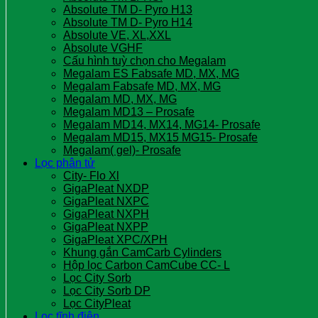
Absolute TM D- Pyro H13
Absolute TM D- Pyro H14
Absolute VE, XL,XXL
Absolute VGHF
Cấu hình tuỳ chọn cho Megalam
Megalam ES Fabsafe MD, MX, MG
Megalam Fabsafe MD, MX, MG
Megalam MD, MX, MG
Megalam MD13 – Prosafe
Megalam MD14, MX14, MG14- Prosafe
Megalam MD15, MX15 MG15- Prosafe
Megalam( gel)- Prosafe
Lọc phân tử
City- Flo Xl
GigaPleat NXDP
GigaPleat NXPC
GigaPleat NXPH
GigaPleat NXPP
GigaPleat XPC/XPH
Khung gắn CamCarb Cylinders
Hộp lọc Carbon CamCube CC- L
Lọc City Sorb
Lọc City Sorb DP
Lọc CityPleat
Lọc tĩnh điện