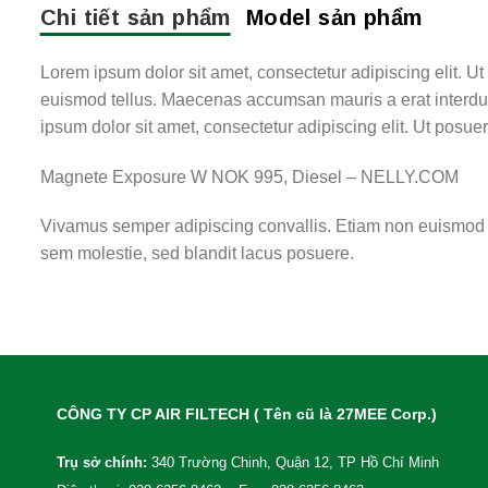
Chi tiết sản phẩm
Model sản phẩm
Lorem ipsum dolor sit amet, consectetur adipiscing elit. U
euismod tellus. Maecenas accumsan mauris a erat interdu
ipsum dolor sit amet, consectetur adipiscing elit. Ut posuer
Magnete Exposure W NOK 995, Diesel – NELLY.COM
Vivamus semper adipiscing convallis. Etiam non euismod 
sem molestie, sed blandit lacus posuere.
CÔNG TY CP AIR FILTECH ( Tên cũ là 27MEE Corp.)
Trụ sở chính:
340 Trường Chinh, Quận 12, TP Hồ Chí Minh