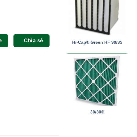
e
Chia sẻ
Hi-Cap® Green HF 90/35
30/30®