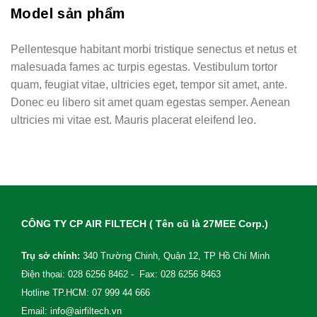
Model sản phẩm
Pellentesque habitant morbi tristique senectus et netus et
malesuada fames ac turpis egestas. Vestibulum tortor
quam, feugiat vitae, ultricies eget, tempor sit amet, ante.
Donec eu libero sit amet quam egestas semper. Aenean
ultricies mi vitae est. Mauris placerat eleifend leo.
CÔNG TY CP AIR FILTECH ( Tên cũ là 27MEE Corp.)
Trụ sở chính:
340 Trường Chinh, Quận 12, TP Hồ Chí Minh
Điện thọai: 028 6256 8462 - Fax: 028 6256 8463
Hotline TP.HCM: 07 999 44 666
Email: info@airfiltech.vn