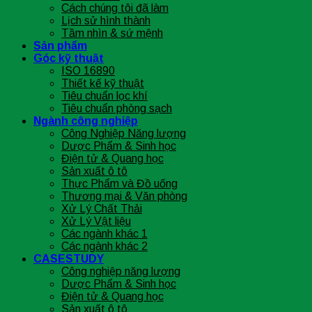
Cách chúng tôi đã làm
Lịch sử hình thành
Tầm nhìn & sứ mệnh
Sản phẩm
Góc kỹ thuật
ISO 16890
Thiết kế kỹ thuật
Tiêu chuẩn lọc khí
Tiêu chuẩn phòng sạch
Ngành công nghiệp
Công Nghiệp Năng lượng
Dược Phẩm & Sinh học
Điện tử & Quang học
Sản xuất ô tô
Thực Phẩm và Đồ uống
Thương mại & Văn phòng
Xử Lý Chất Thải
Xử Lý Vật liệu
Các ngành khác 1
Các ngành khác 2
CASESTUDY
Công nghiệp năng lượng
Dược Phẩm & Sinh học
Điện tử & Quang học
Sản xuất ô tô