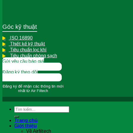
Góc kỹ thuật
ISO 16890
Thiết kế kỹ thuật
Tiêu chuẩn lọc khí
Tiêu chuẩn phòng sạch
Gửi yêu cầu báo giá
Đăng ký theo dõi
Đăng ký để nhận các thông tin
mới
nhất từ Air Filtech
Tìm
kiếm:
Trang chủ
Giới thiệu
Về Airfiltech