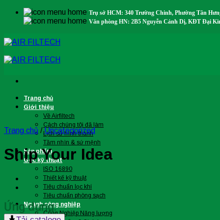
Skip
Trụ sở HCM: 340 Trường Chinh, Phường Tân Hư
to
Văn phòng HN: 2B5 Nguyễn Cảnh Dị, KĐT Đại Kim,
content
Trang chủ
Giới thiệu
Về Airfiltech
Cách chúng tôi đã làm
Trang chủ
/
Uncategorized
Lịch sử hình thành
Tầm nhìn & sứ mệnh
Ship Your Idea
Sản phẩm
Góc kỹ thuật
ISO 16890
Thiết kế kỹ thuật
Tiêu chuẩn lọc khí
Tiêu chuẩn phòng sạch
Ứng dụng:
Ngành công nghiệp
Công Nghiệp Năng lượng
Tải cataloge